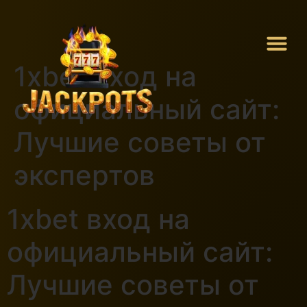
1xbet вход на
официальный сайт:
Лучшие советы от
экспертов
1xbet вход на
официальный сайт:
Лучшие советы от