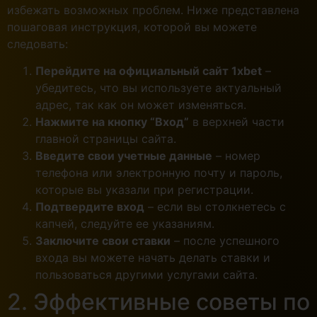
избежать возможных проблем. Ниже представлена
пошаговая инструкция, которой вы можете
следовать:
Перейдите на официальный сайт 1xbet
–
убедитесь, что вы используете актуальный
адрес, так как он может изменяться.
Нажмите на кнопку “Вход”
в верхней части
главной страницы сайта.
Введите свои учетные данные
– номер
телефона или электронную почту и пароль,
которые вы указали при регистрации.
Подтвердите вход
– если вы столкнетесь с
капчей, следуйте ее указаниям.
Заключите свои ставки
– после успешного
входа вы можете начать делать ставки и
пользоваться другими услугами сайта.
2. Эффективные советы по