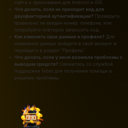
сайта и приложение для Android и iOS.
Что делать, если не приходит код для
двухфакторной аутентификации?
Проверьте,
правильно ли введен номер телефона, или
попробуйте повторно запросить код.
Как изменить свои данные в профиле?
Для
изменения данных войдите в свой аккаунт и
перейдите в раздел “Профиль”.
Что делать, если у меня возникли проблемы с
выводом средств?
Свяжитесь со службой
поддержки 1xbet для получения помощи в
решении проблемы.