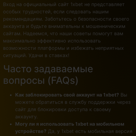
Вход на официальный сайт 1xbet не представляет
особых трудностей, если следовать нашим
рекомендациям. Заботьтесь о безопасности своего
аккаунта и будьте внимательны к мошенническим
сайтам. Надеемся, что наши советы помогут вам
максимально эффективно использовать
возможности платформы и избежать неприятных
ситуаций. Удачи в ставках!
Часто задаваемые
вопросы (FAQs)
Как заблокировать свой аккаунт на 1xbet?
Вы
можете обратиться в службу поддержки через
сайт для блокировки доступа к своему
аккаунту.
Могу ли я использовать 1xbet на мобильном
устройстве?
Да, у 1xbet есть мобильная версия