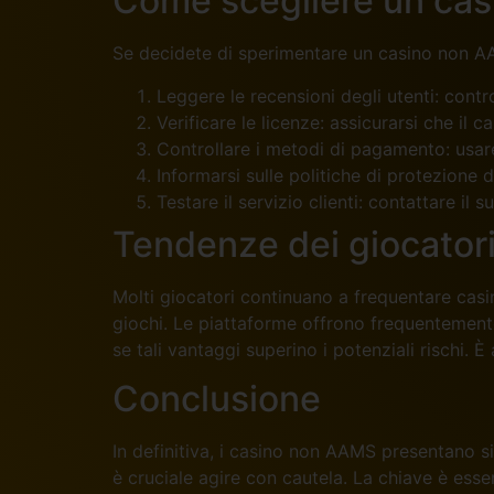
Come scegliere un cas
Se decidete di sperimentare un casino non AAM
Leggere le recensioni degli utenti: contr
Verificare le licenze: assicurarsi che il c
Controllare i metodi di pagamento: usare
Informarsi sulle politiche di protezione
Testare il servizio clienti: contattare il 
Tendenze dei giocator
Molti giocatori continuano a frequentare cas
giochi. Le piattaforme offrono frequentement
se tali vantaggi superino i potenziali rischi. È
Conclusione
In definitiva, i casino non AAMS presentano s
è cruciale agire con cautela. La chiave è ess