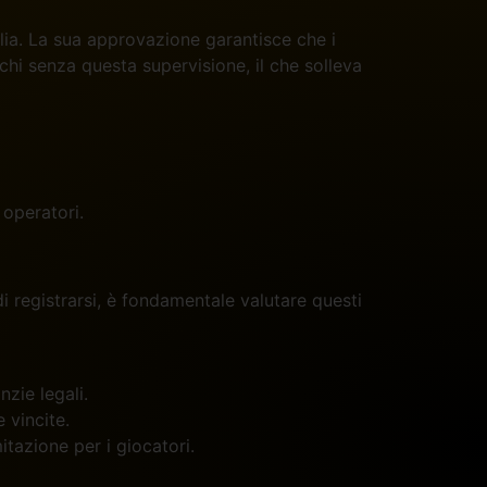
lia. La sua approvazione garantisce che i
chi senza questa supervisione, il che solleva
 operatori.
 registrarsi, è fondamentale valutare questi
nzie legali.
 vincite.
itazione per i giocatori.