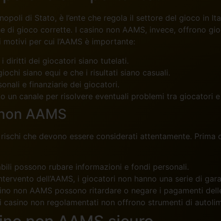
li di Stato, è l’ente che regola il settore del gioco in Ita
e di gioco corrette. I casino non AAMS, invece, offrono gio
uni motivi per cui l’AAMS è importante:
diritti dei giocatori siano tutelati.
iochi siano equi e che i risultati siano casuali.
nali e finanziarie dei giocatori.
o un canale per risolvere eventuali problemi tra giocatori e
no non AAMS
ischi che devono essere considerati attentamente. Prima di
abili possono rubare informazioni e fondi personali.
intervento dell’AAMS, i giocatori non hanno una serie di gara
sino non AAMS possono ritardare o negare i pagamenti delle
 i casino non regolamentati non offrono strumenti di autolim