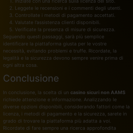
Iniziate con una ricerca sulla licenza del sito.
Leggete le recensioni e i commenti degli utenti.
Controllate i metodi di pagamento accettati.
Valutate l’assistenza clienti disponibili.
Verificate la presenza di misure di sicurezza.
Seguendo questi passaggi, sarà più semplice
identificare la piattaforma giusta per le vostre
necessità, evitando problemi e truffe. Ricordate, la
legalità e la sicurezza devono sempre venire prima di
ogni altra cosa.
Conclusione
In conclusione, la scelta di un
casino sicuri non AAMS
richiede attenzione e informazione. Analizzando le
diverse opzioni disponibili, considerando fattori come la
licenza, i metodi di pagamento e la sicurezza, sarete in
grado di trovare la piattaforma più adatta a voi.
Ricordate di fare sempre una ricerca approfondita