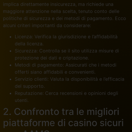
implica direttamente insicurezza, ma richiede una
maggiore attenzione nella scelta, tenuto conto delle
politiche di sicurezza e dei metodi di pagamento. Ecco
alcuni criteri importanti da considerare:
Licenza: Verifica la giurisdizione e l’affidabilità
della licenza.
Sicurezza: Controlla se il sito utilizza misure di
protezione dei dati e criptazione.
Metodi di pagamento: Assicurati che i metodi
offerti siano affidabili e convenienti.
Servizio clienti: Valuta la disponibilità e l’efficacia
del supporto.
Reputazione: Cerca recensioni e opinioni degli
utenti.
2. Confronto tra le migliori
piattaforme di casino sicuri