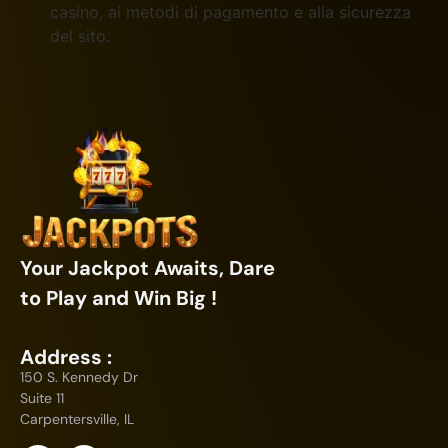
casino, ai metodi di pagamento e alla sicurezza
del sito.
Your Jackpot Awaits, Dare
to Play and Win Big !
Address :
150 S. Kennedy Dr
Suite 11
Carpentersville, IL