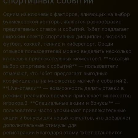
спортивных событий
Одним из ключевых факторов, влияющих на выбор
букмекерской конторы, является разнообразие
предлагаемых ставок и событий. 1хбет предлагает
широкий спектр спортивных дисциплин, включая
футбол, хоккей, теннис и киберспорт. Среди
отзывов пользователей можно выделить несколько
ключевых привлекательных моментов:1. **Богатый
выбор спортивных событий** — пользователи
отмечают, что 1хбет предлагает выгодные
коэффициенты на множество матчей и событий.2.
**Live-ставки** — возможность делать ставки в
режиме реального времени привлекает множество
игроков.3. **Специальные акции и бонусы** —
пользователи часто упоминают привлекательные
акции и бонусы для новых клиентов, что добавляет
дополнительные стимулы для
регистрации.Благодаря этому 1хбет становится