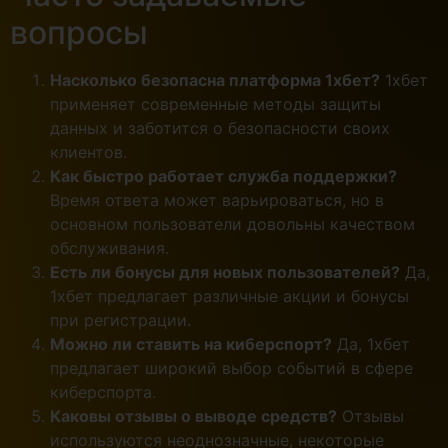
вопросы
Насколько безопасна платформа 1хбет?
1хбет
применяет современные методы защиты
данных и заботится о безопасности своих
клиентов.
Как быстро работает служба поддержки?
Время ответа может варьироваться, но в
основном пользователи довольны качеством
обслуживания.
Есть ли бонусы для новых пользователей?
Да,
1хбет предлагает различные акции и бонусы
при регистрации.
Можно ли ставить на киберспорт?
Да, 1хбет
предлагает широкий выбор событий в сфере
киберспорта.
Каковы отзывы о выводе средств?
Отзывы
используются неоднозначные, некоторые