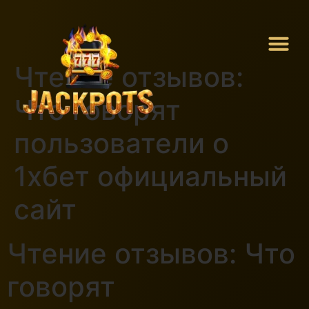
Чтение отзывов:
Что говорят
пользователи о
1хбет официальный
сайт
Чтение отзывов: Что
говорят