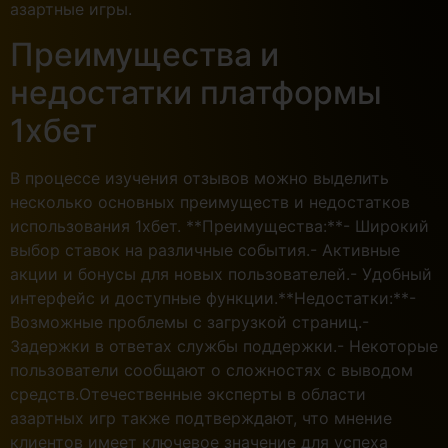
азартные игры.
Преимущества и
недостатки платформы
1хбет
В процессе изучения отзывов можно выделить
несколько основных преимуществ и недостатков
использования 1хбет. **Преимущества:**- Широкий
выбор ставок на различные события.- Активные
акции и бонусы для новых пользователей.- Удобный
интерфейс и доступные функции.**Недостатки:**-
Возможные проблемы с загрузкой страниц.-
Задержки в ответах службы поддержки.- Некоторые
пользователи сообщают о сложностях с выводом
средств.Отечественные эксперты в области
азартных игр также подтверждают, что мнение
клиентов имеет ключевое значение для успеха