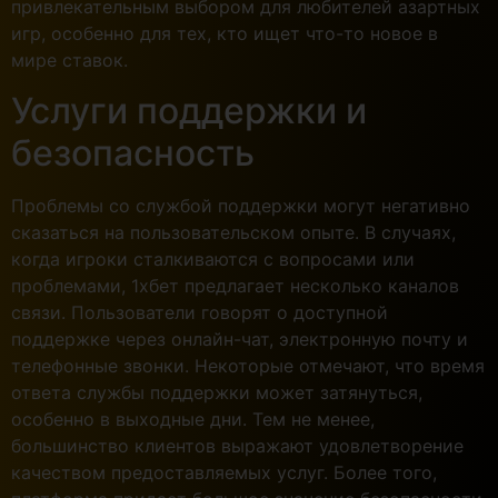
привлекательным выбором для любителей азартных
игр, особенно для тех, кто ищет что-то новое в
мире ставок.
Услуги поддержки и
безопасность
Проблемы со службой поддержки могут негативно
сказаться на пользовательском опыте. В случаях,
когда игроки сталкиваются с вопросами или
проблемами, 1хбет предлагает несколько каналов
связи. Пользователи говорят о доступной
поддержке через онлайн-чат, электронную почту и
телефонные звонки. Некоторые отмечают, что время
ответа службы поддержки может затянуться,
особенно в выходные дни. Тем не менее,
большинство клиентов выражают удовлетворение
качеством предоставляемых услуг. Более того,