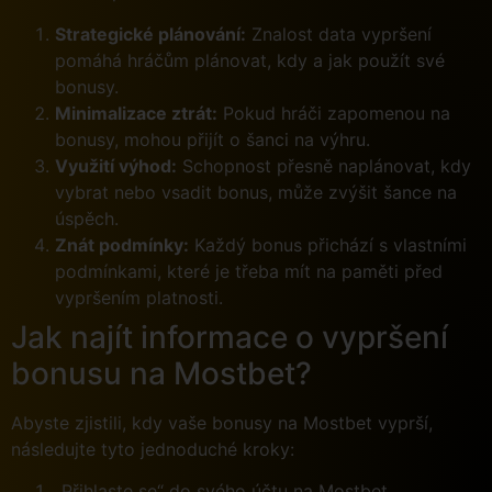
Strategické plánování:
Znalost data vypršení
pomáhá hráčům plánovat, kdy a jak použít své
bonusy.
Minimalizace ztrát:
Pokud hráči zapomenou na
bonusy, mohou přijít o šanci na výhru.
Využití výhod:
Schopnost přesně naplánovat, kdy
vybrat nebo vsadit bonus, může zvýšit šance na
úspěch.
Znát podmínky:
Každý bonus přichází s vlastními
podmínkami, které je třeba mít na paměti před
vypršením platnosti.
Jak najít informace o vypršení
bonusu na Mostbet?
Abyste zjistili, kdy vaše bonusy na Mostbet vyprší,
následujte tyto jednoduché kroky:
„Přihlaste se“ do svého účtu na Mostbet.