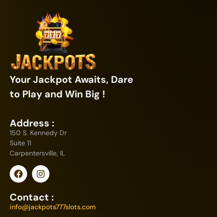
Your Jackpot Awaits, Dare
to Play and Win Big !
Address :
150 S. Kennedy Dr
Suite 11
Carpentersville, IL
Contact :
info@jackpots777slots.com