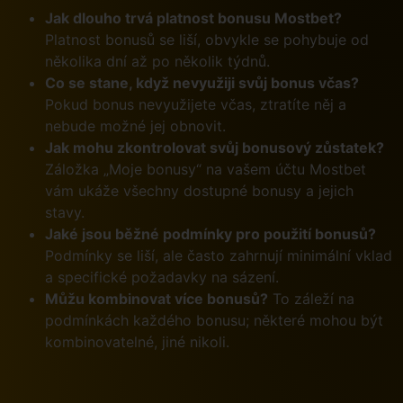
Jak dlouho trvá platnost bonusu Mostbet?
Platnost bonusů se liší, obvykle se pohybuje od
několika dní až po několik týdnů.
Co se stane, když nevyužiji svůj bonus včas?
Pokud bonus nevyužijete včas, ztratíte něj a
nebude možné jej obnovit.
Jak mohu zkontrolovat svůj bonusový zůstatek?
Záložka „Moje bonusy“ na vašem účtu Mostbet
vám ukáže všechny dostupné bonusy a jejich
stavy.
Jaké jsou běžné podmínky pro použití bonusů?
Podmínky se liší, ale často zahrnují minimální vklad
a specifické požadavky na sázení.
Můžu kombinovat více bonusů?
To záleží na
podmínkách každého bonusu; některé mohou být
kombinovatelné, jiné nikoli.