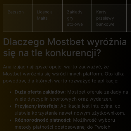
Betsson
Licencja
Zakłady,
Karty,
Malta
gry
przelewy
stołowe
bankowe
Dlaczego Mostbet wyróżnia
się na tle konkurencji?
Analizując najlepsze opcje, warto zauważyć, że
Mostbet wyróżnia się wśród innych platform. Oto kilka
powodów, dla których warto rozważyć tę aplikację:
Duża oferta zakładów:
Mostbet oferuje zakłady na
wiele dyscyplin sportowych oraz wydarzeń.
Przyjazny interfejs:
Aplikacja jest intuicyjna, co
ułatwia korzystanie nawet nowym użytkownikom.
Różnorodność płatności:
Możliwość wyboru
metody płatności dostosowanej do Twoich