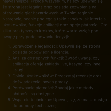
najważniejsze. Przede wszystkim, należy upewnić się,
że strona jest legalna oraz posiada zezwolenia na
oferowanie gier hazardowych w Twoim regionie.
Następnie, ocenie podlegają takie aspekty jak interfejs
użytkownika, funkcje aplikacji oraz opcje płatności. Oto
kilka praktycznych kroków, które warto wziąć pod
uwagę przy podejmowaniu decyzji:
Sprawdzenie legalności: Upewnij się, że strona
posiada odpowiednie licencje.
Analiza dostępnych funkcji: Zwróć uwagę, czy
aplikacja oferuje zakłady live, kasyno, czy inne
usługi.
Opinie użytkowników: Przeczytaj recenzje oraz
doświadczenia innych graczy.
Porównanie płatności: Zbadaj jakie metody
płatności są dostępne.
Wsparcie techniczne: Upewnij się, że masz dostęp
do pomocy technicznej.