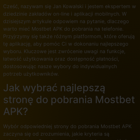
Cześć, nazywam się Jan Kowalski i jestem ekspertem w
dziedzinie zakładów on-line i aplikacji mobilnych. W
dzisiejszym artykule odpowiem na pytanie, dlaczego
warto mieć Mostbet APK do pobrania na telefonie.
Przyjrzymy się także różnym platformom, które oferują
tę aplikację, aby pomóc Ci w dokonaniu najlepszego
wyboru. Kluczowe jest zwrócenie uwagi na funkcje,
łatwość użytkowania oraz dostępność płatności,
dostosowując nasze wybory do indywidualnych
potrzeb użytkowników.
Jak wybrać najlepszą
stronę do pobrania Mostbet
APK?
Wybór odpowiedniej strony do pobrania Mostbet APK
zaczyna się od zrozumienia, jakie kryteria są