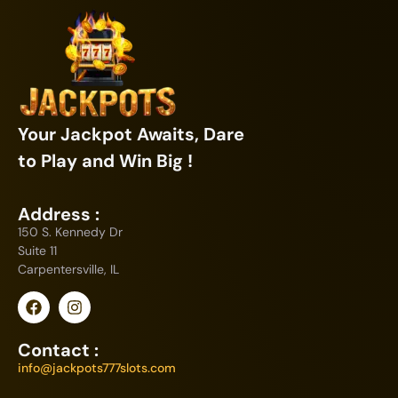
Your Jackpot Awaits, Dare
to Play and Win Big !
Address :
150 S. Kennedy Dr
Suite 11
Carpentersville, IL
Contact :
info@jackpots777slots.com