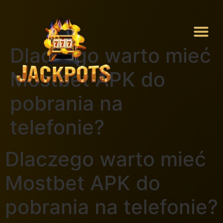
Dlaczego warto mieć
Mostbet APK do
pobrania na
telefonie?
Dlaczego warto mieć
Mostbet APK do
pobrania na telefonie?