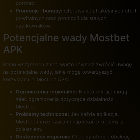
potrzeb.
Promocje i bonusy:
Oferowanie atrakcyjnych ofert
powitalnych oraz promocji dla stałych
użytkowników.
Potencjalne wady Mostbet
APK
Mimo wszystkich zalet, warto również zwrócić uwagę
na potencjalne wady, jakie mogą towarzyszyć
korzystaniu z Mostbet APK:
Ograniczenia regionalne:
Niektóre kraje mogą
mieć ograniczenia dotyczące działalności
Mostbet.
Problemy techniczne:
Jak każda aplikacja,
Mostbet może czasami napotkać problemy z
działaniem.
Dostępność wsparcia:
Chociaż oferuje obsługę