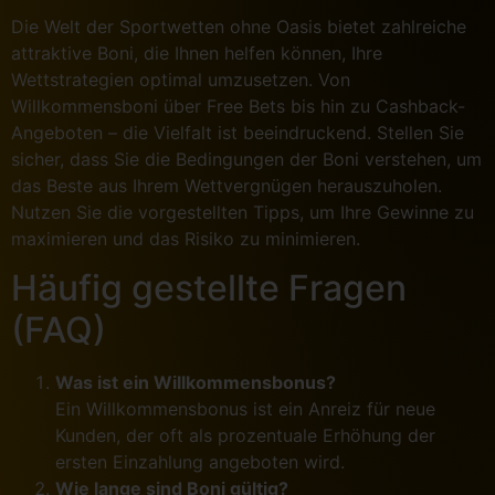
Die Welt der Sportwetten ohne Oasis bietet zahlreiche
attraktive Boni, die Ihnen helfen können, Ihre
Wettstrategien optimal umzusetzen. Von
Willkommensboni über Free Bets bis hin zu Cashback-
Angeboten – die Vielfalt ist beeindruckend. Stellen Sie
sicher, dass Sie die Bedingungen der Boni verstehen, um
das Beste aus Ihrem Wettvergnügen herauszuholen.
Nutzen Sie die vorgestellten Tipps, um Ihre Gewinne zu
maximieren und das Risiko zu minimieren.
Häufig gestellte Fragen
(FAQ)
Was ist ein Willkommensbonus?
Ein Willkommensbonus ist ein Anreiz für neue
Kunden, der oft als prozentuale Erhöhung der
ersten Einzahlung angeboten wird.
Wie lange sind Boni gültig?