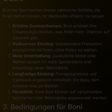
Boni bei Sportwetten bieten zahlreiche Vorteile, die
Ihnen helfen können, Ihr Wettkonto effektiv zu nutzen:
Erhöhte Gewinnchancen:
Boni erhöhen Ihre
Einsatzmöglichkeiten, was Ihnen mehr Chancen auf
Gewinne gibt.
Risikoarmer Einstieg:
Insbesondere Freiwetten
ermöglichen es Ihnen, ohne Risiko zu wetten.
Mehr Unterhaltung:
Zusätzliche Mittel oder
Wetten sorgen für mehr Spielerlebnis und
Erkundung neuer Wettmärkte.
Langfristige Bindung:
Treueprogramme und
Cashback-Angebote ermutigen Sie dazu, dem
Anbieter treu zu bleiben.
Flexibilität:
Viele Boni können auf verschiedene
Sportarten oder Wettmärkte angewendet werden.
3. Bedingungen für Boni