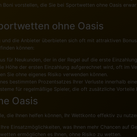
n Boni vorstellen, die Sie bei Sportwetten ohne Oasis erw
Sportwetten ohne Oasis
ig und die Anbieter überbieten sich oft mit attraktiven Bonu
 finden können:
us für Neukunden, der in der Regel auf die erste Einzahlun
ie Höhe der ersten Einzahlung aufgerechnet wird, oft im V
en Sie ohne eigenes Risiko verwenden können.
nes bestimmten Prozentsatzes Ihrer Verluste innerhalb ein
eme für regelmäßige Spieler, die oft zusätzliche Vorteile 
hne Oasis
le, die Ihnen helfen können, Ihr Wettkonto effektiv zu nutze
Ihre Einsatzmöglichkeiten, was Ihnen mehr Chancen auf Ge
wetten ermöglichen es Ihnen, ohne Risiko zu wetten.