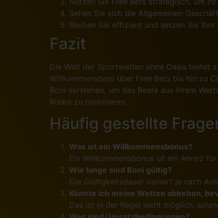
Nutzen Sie Free Bets strategisch, um Ihr
Sehen Sie sich die Allgemeinen Geschä
Bleiben Sie effizient und setzen Sie Ihre
Fazit
Die Welt der Sportwetten ohne Oasis bietet za
Willkommensboni über Free Bets bis hin zu Ca
Boni verstehen, um das Beste aus Ihrem Wett
Risiko zu minimieren.
Häufig gestellte Frage
Was ist ein Willkommensbonus?
Ein Willkommensbonus ist ein Anreiz für
Wie lange sind Boni gültig?
Die Gültigkeitsdauer variiert je nach Anb
Könnte ich meine Wetten abheben, bev
Das ist in der Regel nicht möglich, sol
Was sind Umsatzbedingungen?