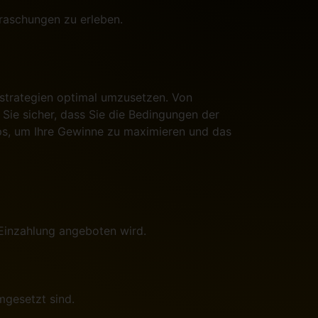
raschungen zu erleben.
ttstrategien optimal umzusetzen. Von
 Sie sicher, dass Sie die Bedingungen der
pps, um Ihre Gewinne zu maximieren und das
 Einzahlung angeboten wird.
mgesetzt sind.