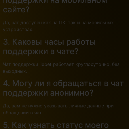
поддержки на мобильном
сайте?
Да, чат доступен как на ПК, так и на мобильных
устройствах.
3. Каковы часы работы
поддержки в чате?
Чат поддержки 1xbet работает круглосуточно, без
выходных.
4. Могу ли я обращаться в чат
поддержки анонимно?
Да, вам не нужно указывать личные данные при
обращении в чат.
5. Как узнать статус моего