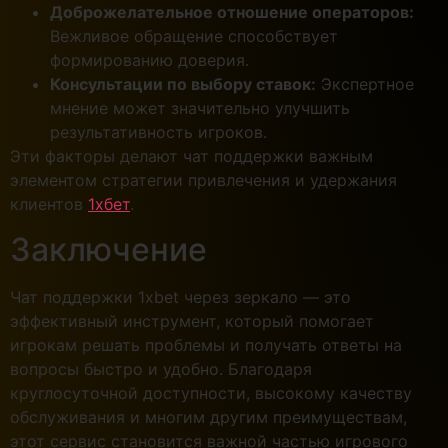
Доброжелательное отношение операторов:
Вежливое обращение способствует
формированию доверия.
Консультации по выбору ставок:
Экспертное
мнение может значительно улучшить
результативность игроков.
Эти факторы делают чат поддержки важным
элементом стратегии привлечения и удержания
клиентов
1хбет
.
Заключение
Чат поддержки 1xbet через зеркало — это
эффективный инструмент, который помогает
игрокам решать проблемы и получать ответы на
вопросы быстро и удобно. Благодаря
круглосуточной доступности, высокому качеству
обслуживания и многим другим преимуществам,
этот сервис становится важной частью игрового