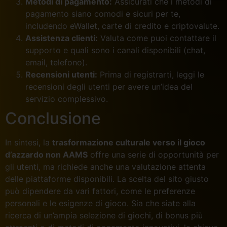
Metodi di pagamento:
Assicurati che i metodi di
pagamento siano comodi e sicuri per te,
includendo eWallet, carte di credito e criptovalute.
Assistenza clienti:
Valuta come puoi contattare il
supporto e quali sono i canali disponibili (chat,
email, telefono).
Recensioni utenti:
Prima di registrarti, leggi le
recensioni degli utenti per avere un’idea del
servizio complessivo.
Conclusione
In sintesi, la
trasformazione culturale verso il gioco
d’azzardo non AAMS
offre una serie di opportunità per
gli utenti, ma richiede anche una valutazione attenta
delle piattaforme disponibili. La scelta del sito giusto
può dipendere da vari fattori, come le preferenze
personali e le esigenze di gioco. Sia che siate alla
ricerca di un’ampia selezione di giochi, di bonus più