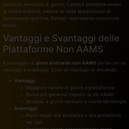
un’ampia selezione di giochi, CasinoX potrebbe essere
la scelta migliore, mentre se siete appassionati di
scommesse sportive, Betway rappresenta un’opzione
solida.
Vantaggi e Svantaggi delle
Piattaforme Non AAMS
Il passaggio al
gioco d’azzardo non AAMS
porta con sé
vantaggi e svantaggi. Ecco un riepilogo di entrambi:
Vantaggi:
Maggiore varietà di giochi e piattaforme
Bonus più generosi rispetto ai siti AAMS
Accesso a giochi esclusivi e nuove tecnologie
Svantaggi:
Rischi legati alla sicurezza e alla protezione
dei dati