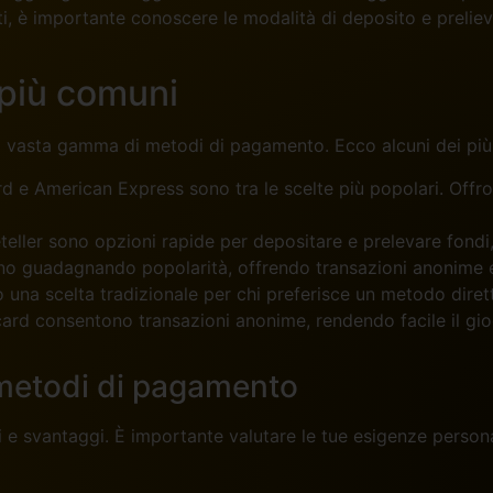
, è importante conoscere le modalità di deposito e prelievo 
più comuni
a vasta gamma di metodi di pagamento. Ecco alcuni dei più
 e American Express sono tra le scelte più popolari. Offro
eteller sono opzioni rapide per depositare e prelevare fondi
o guadagnando popolarità, offrendo transazioni anonime e
o una scelta tradizionale per chi preferisce un metodo diret
d consentono transazioni anonime, rendendo facile il gioco
 metodi di pagamento
e svantaggi. È importante valutare le tue esigenze persona