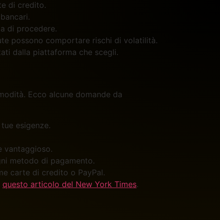
e di credito.
 bancari.
a di procedere.
te possono comportare rischi di volatilità.
tati dalla piattaforma che scegli.
 comodità. Ecco alcune domande da
 tue esigenze.
e vantaggioso.
ogni metodo di pagamento.
e carte di credito o PayPal.
e
questo articolo del New York Times
.