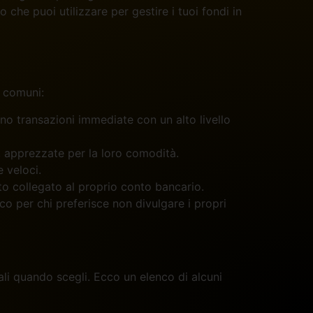
che puoi utilizzare per gestire i tuoi fondi in
 comuni:
no transazioni immediate con un alto livello
, apprezzate per la loro comodità.
 veloci.
to collegato al proprio conto bancario.
 per chi preferisce non divulgare i propri
li quando scegli. Ecco un elenco di alcuni