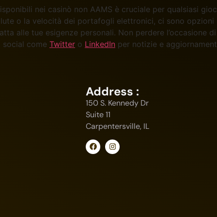
isponibili nei casinò non AAMS è cruciale per qualsiasi gioc
lute o la velocità dei portafogli elettronici, ci sono opzioni
atta alle tue esigenze personali. Non perdere l’occasione d
ui social come
Twitter
o
LinkedIn
per notizie e aggiornament
Address :
150 S. Kennedy Dr
Suite 11
Carpentersville, IL