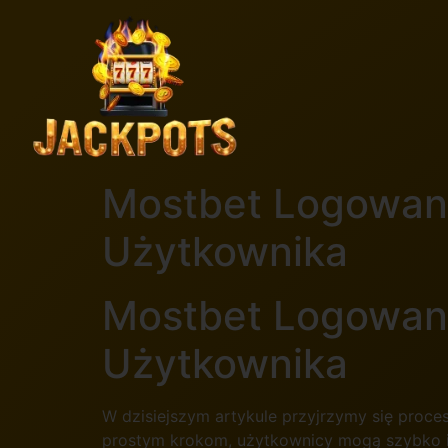
Mostbet Logowani
Użytkownika
Mostbet Logowani
Użytkownika
W dzisiejszym artykule przyjrzymy się proce
prostym krokom, użytkownicy mogą szybko i 