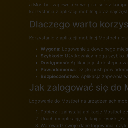
a Mostbet zapewnia łatwe przejście z komput
korzystania z aplikacji mobilnej oraz najczę
Dlaczego warto korzys
Korzystanie z aplikacji mobilnej Mostbet nies
Wygoda:
Logowanie z dowolnego miejsca
Szybkość:
Użytkownicy mogą szybko do
Dostępność:
Aplikacja jest dostępna za
Powiadomienia:
Dzięki push powiadomi
Bezpieczeństwo:
Aplikacja zapewnia w
Jak zalogować się do 
Logowanie do Mostbet na urządzeniach mobilny
Pobierz i zainstaluj aplikację Mostbet z
Uruchom aplikację i kliknij przycisk „Za
Wprowadź swoje dane logowania, czyli 