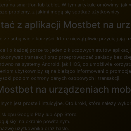
era na smartfon lub tablet. W tym artykule omówimy, jak 
stsze problemy, z jakimi mogą się spotkać użytkownicy.
tać z aplikacji Mostbet na u
ie ze sobą wiele korzyści, które niewątpliwie przyciągają 
 i o każdej porze to jeden z kluczowych atutów aplikacji
konywać transakcji oraz przeprowadzać zakłady bez zbę
równo na systemy Android, jak i iOS, co umożliwia korzysta
eniom użytkownicy są na bieżąco informowani o promocjac
ysoki poziom ochrony danych osobowych i transakcji.
Mostbet na urządzeniach mob
ch jest proste i intuicyjne. Oto kroki, które należy wyko
e sklepu Google Play lub App Store.
loguj się” na ekranie powitalnym.
nazwę użytkownika oraz hasło.