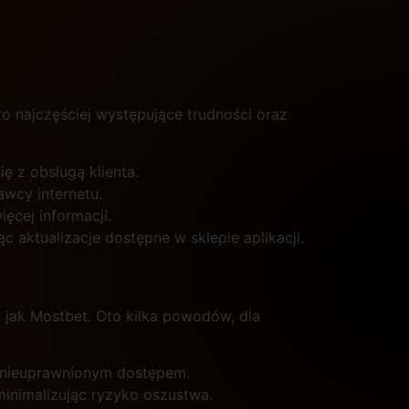
 najczęściej występujące trudności oraz
ę z obsługą klienta.
wcy internetu.
ęcej informacji.
ąc aktualizacje dostępne w sklepie aplikacji.
jak Mostbet. Oto kilka powodów, dla
 nieuprawnionym dostępem.
inimalizując ryzyko oszustwa.