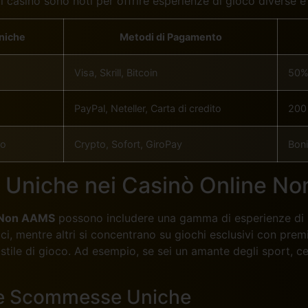
i casinò sono noti per offrire esperienze di gioco diverse e
niche
Metodi di Pagamento
Visa, Skrill, Bitcoin
50%
PayPal, Neteller, Carta di credito
200 
vo
Crypto, Sofort, GiroPay
Boni
 Uniche nei Casinò Online N
e Non AAMS
possono includere una gamma di esperienze di 
ci, mentre altri si concentrano su giochi esclusivi con prem
tile di gioco. Ad esempio, se sei un amante degli sport, 
lle Scommesse Uniche