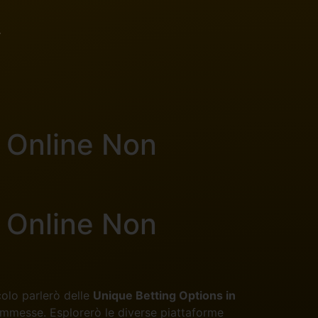
s
 Online Non
 Online Non
colo parlerò delle
Unique Betting Options in
scommesse. Esplorerò le diverse piattaforme