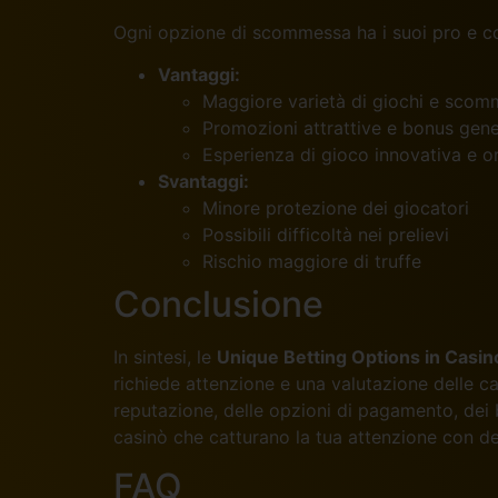
Ogni opzione di scommessa ha i suoi pro e co
Vantaggi:
Maggiore varietà di giochi e sco
Promozioni attrattive e bonus gene
Esperienza di gioco innovativa e or
Svantaggi:
Minore protezione dei giocatori
Possibili difficoltà nei prelievi
Rischio maggiore di truffe
Conclusione
In sintesi, le
Unique Betting Options in Casi
richiede attenzione e una valutazione delle c
reputazione, delle opzioni di pagamento, dei bo
casinò che catturano la tua attenzione con de
FAQ