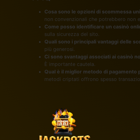
Cosa sono le opzioni di scommessa un
non convenzionali che potrebbero non es
Come posso identificare un casinò onl
sulla sicurezza del sito.
Quali sono i principali vantaggi dell
più generosi.
Ci sono svantaggi associati ai casinò
È importante cautela.
Qual è il miglior metodo di pagamento 
metodi criptati offrono spesso transazio