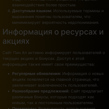
взаимодействие более простым.
Доступным языком:
Используемые термины и
выражения понятны пользователям, что
минимизирует вероятность недопонимания.
Информация о ресурсах и
акциях
Сайт Пин Ап активно информирует пользователей о
текущих акциях и бонусах. Доступ к этой
информации также имеет свои преимущества:
Регулярные обновления:
Информация о новых
акциях появляется на главной странице, что
увеличивает вовлеченность пользователей.
Разнообразие предложений:
Сайт предлагает
различные бонусы, которые подходят как
новым, так и постоянным пользователям.
Промокоды:
Возможность использования