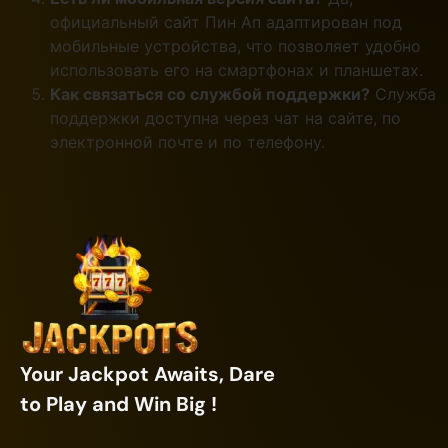
официальный сайт Пин Ап адаптирован под
мобильные устройства, что позволяет удобно
использовать его на смартфонах и планшетах.
Как связаться со службой поддержки?
Служба
поддержки доступна через чат на сайте, по
электронной почте и по телефону.
Your Jackpot Awaits, Dare
to Play and Win Big !