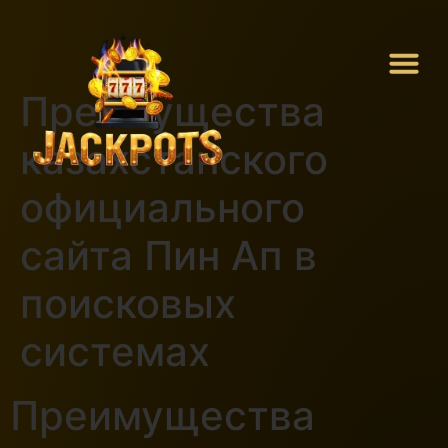
Преимущества
казахстанского
официального
сайта Пин Ап в
поисковых
системах
Преимущества