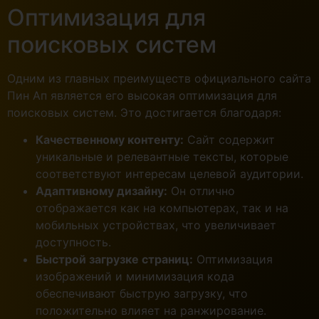
Оптимизация для
поисковых систем
Одним из главных преимуществ официального сайта
Пин Ап является его высокая оптимизация для
поисковых систем. Это достигается благодаря:
Качественному контенту:
Сайт содержит
уникальные и релевантные тексты, которые
соответствуют интересам целевой аудитории.
Адаптивному дизайну:
Он отлично
отображается как на компьютерах, так и на
мобильных устройствах, что увеличивает
доступность.
Быстрой загрузке страниц:
Оптимизация
изображений и минимизация кода
обеспечивают быструю загрузку, что
положительно влияет на ранжирование.