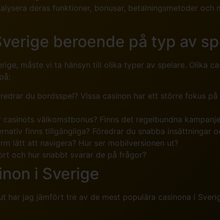
alysera deras funktioner, bonusar, betalningsmetoder och m
 Sverige beroende på typ av s
erige, måste vi ta hänsyn till olika typer av spelare. Olika 
på:
öredrar du bordsspel? Vissa casinon har ett större fokus på
 casinots välkomstbonus? Finns det regelbundna kampanjer 
rnativ finns tillgängliga? Föredrar du snabba insättningar 
rm lätt att navigera? Hur ser mobilversionen ut?
ort och hur snabbt svarar de på frågor?
non i Sverige
slut har jag jämfört tre av de mest populära casinona i Sver