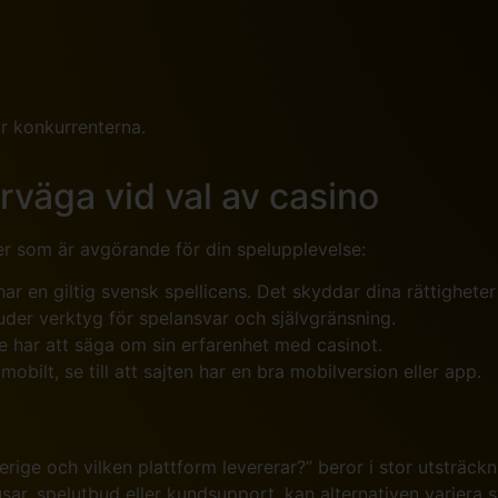
.
r konkurrenterna.
erväga vid val av casino
rer som är avgörande för din spelupplevelse:
 har en giltig svensk spellicens. Det skyddar dina rättigheter
uder verktyg för spelansvar och självgränsning.
 har att säga om sin erfarenhet med casinot.
obilt, se till att sajten har en bra mobilversion eller app.
verige och vilken plattform levererar?” beror i stor utsträck
r, spelutbud eller kundsupport, kan alternativen variera st