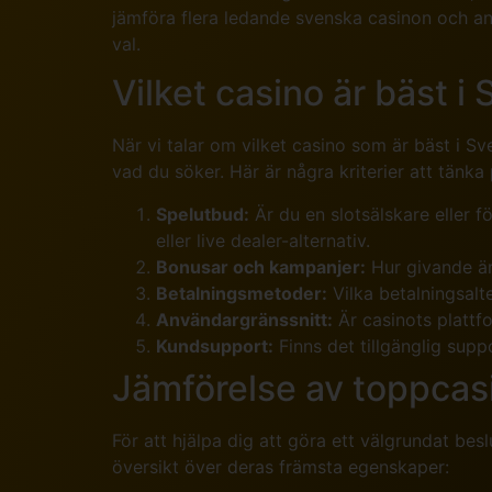
jämföra flera ledande svenska casinon och an
val.
Vilket casino är bäst i
När vi talar om vilket casino som är bäst i Sv
vad du söker. Här är några kriterier att tänka 
Spelutbud:
Är du en slotsälskare eller f
eller live dealer-alternativ.
Bonusar och kampanjer:
Hur givande är
Betalningsmetoder:
Vilka betalningsalte
Användargränssnitt:
Är casinots plattfo
Kundsupport:
Finns det tillgänglig supp
Jämförelse av toppcasi
För att hjälpa dig att göra ett välgrundat be
översikt över deras främsta egenskaper: