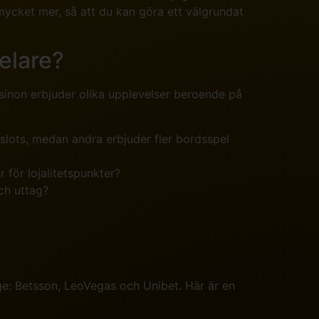
ycket mer, så att du kan göra ett välgrundat
pelare?
casinon erbjuder olika upplevelser beroende på
 slots, medan andra erbjuder fler bordsspel
för lojalitetspunkter?
och uttag?
ige: Betsson, LeoVegas och Unibet. Här är en