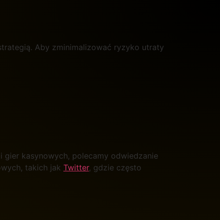
trategią. Aby zminimalizować ryzyko utraty
 i gier kasynowych, polecamy odwiedzanie
owych, takich jak
Twitter
, gdzie często