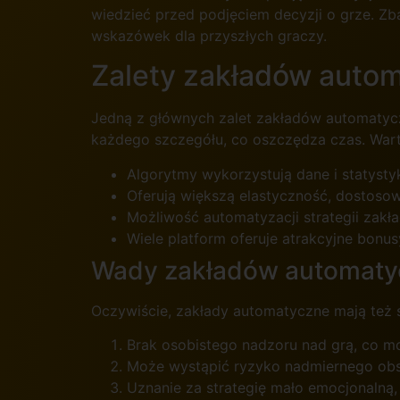
wiedzieć przed podjęciem decyzji o grze. Zb
wskazówek dla przyszłych graczy.
Zalety zakładów auto
Jedną z głównych zalet zakładów automatyc
każdego szczegółu, co oszczędza czas. Wart
Algorytmy wykorzystują dane i statysty
Oferują większą elastyczność, dostosow
Możliwość automatyzacji strategii zakł
Wiele platform oferuje atrakcyjne bon
Wady zakładów automaty
Oczywiście, zakłady automatyczne mają też 
Brak osobistego nadzoru nad grą, co mo
Może wystąpić ryzyko nadmiernego obst
Uznanie za strategię mało emocjonalną,