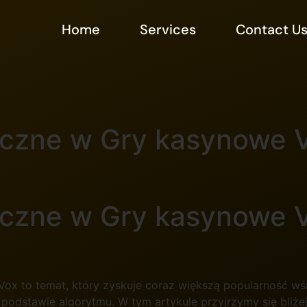
Home
Services
Contact U
czne w Gry kasynowe V
czne w Gry kasynowe V
x to temat, który zyskuje coraz większą popularność wśró
 podstawie algorytmu. W tym artykule przyjrzymy się bliże