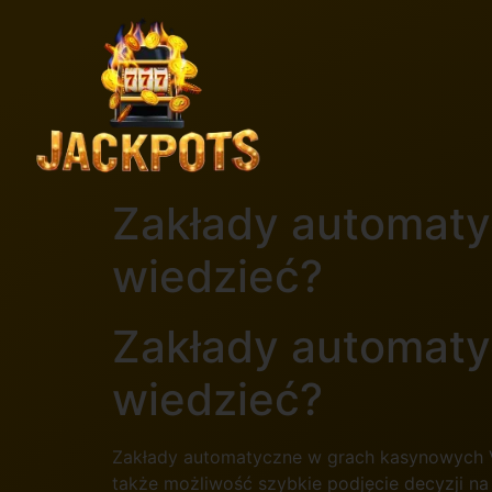
Zakłady automaty
wiedzieć?
Zakłady automaty
wiedzieć?
Zakłady automatyczne w grach kasynowych Vo
także możliwość szybkie podjęcie decyzji na