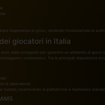
li
ente
re l’esperienza di gioco, rendendo fondamentale la scelta
ei giocatori in Italia
tori sono state sviluppate per garantire un ambiente di gioco
proteggono i consumatori. Tra le principali disposizioni tro
nali
ire la dipendenza
o tutelati, incentivando le piattaforme a mantenere standar
 AAMS