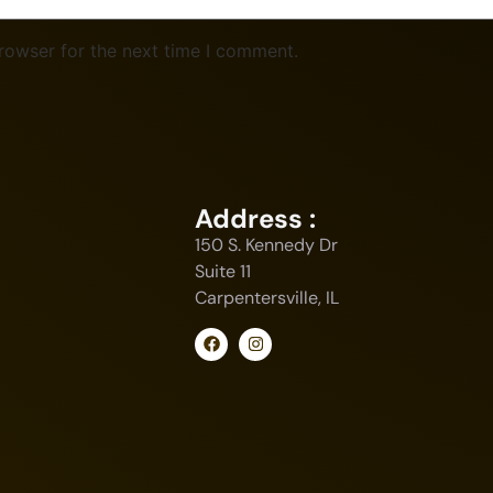
rowser for the next time I comment.
Address :
150 S. Kennedy Dr
Suite 11
Carpentersville, IL