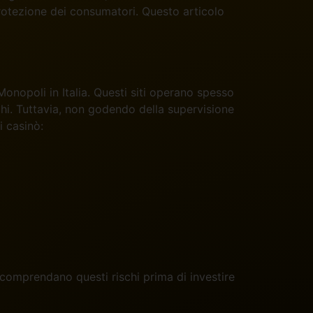
protezione dei consumatori. Questo articolo
nopoli in Italia. Questi siti operano spesso
ochi. Tuttavia, non godendo della supervisione
i casinò:
omprendano questi rischi prima di investire