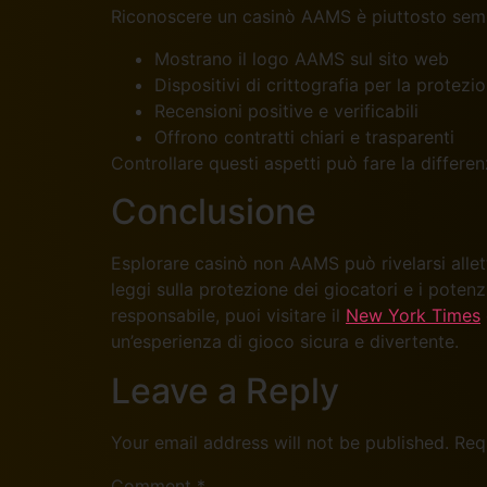
Riconoscere un casinò AAMS è piuttosto sempli
Mostrano il logo AAMS sul sito web
Dispositivi di crittografia per la protezi
Recensioni positive e verificabili
Offrono contratti chiari e trasparenti
Controllare questi aspetti può fare la differ
Conclusione
Esplorare casinò non AAMS può rivelarsi allett
leggi sulla protezione dei giocatori e i potenz
responsabile, puoi visitare il
New York Times
un’esperienza di gioco sicura e divertente.
Leave a Reply
Your email address will not be published.
Req
Comment
*