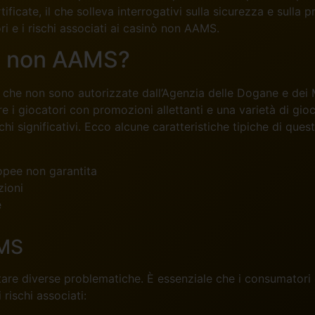
icate, il che solleva interrogativi sulla sicurezza e sulla 
ri e i rischi associati ai casinò non AAMS.
nò non AAMS?
he non sono autorizzate dall’Agenzia delle Dogane e dei Mo
rare i giocatori con promozioni allettanti e una varietà di gi
hi significativi. Ecco alcune caratteristiche tipiche di quest
ropee non garantita
zioni
e
AMS
e diverse problematiche. È essenziale che i consumatori c
rischi associati: