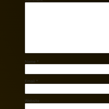
Name
*
Email
*
Website