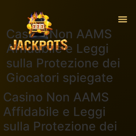
Casino Non AAMS
Affidabile e Leggi
sulla Protezione dei
Giocatori spiegate
Casino Non AAMS
Affidabile e Leggi
sulla Protezione dei