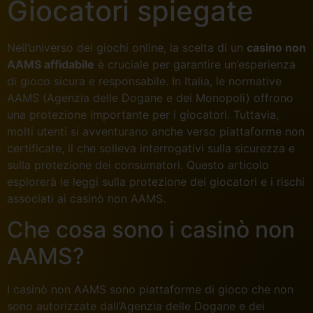
Giocatori spiegate
Nell’universo dei giochi online, la scelta di un
casino non
AAMS affidabile
è cruciale per garantire un’esperienza
di gioco sicura e responsabile. In Italia, le normative
AAMS (Agenzia delle Dogane e dei Monopoli) offrono
una protezione importante per i giocatori. Tuttavia,
molti utenti si avventurano anche verso piattaforme non
certificate, il che solleva interrogativi sulla sicurezza e
sulla protezione dei consumatori. Questo articolo
esplorerà le leggi sulla protezione dei giocatori e i rischi
associati ai casinò non AAMS.
Che cosa sono i casinò non
AAMS?
I casinò non AAMS sono piattaforme di gioco che non
sono autorizzate dall’Agenzia delle Dogane e dei