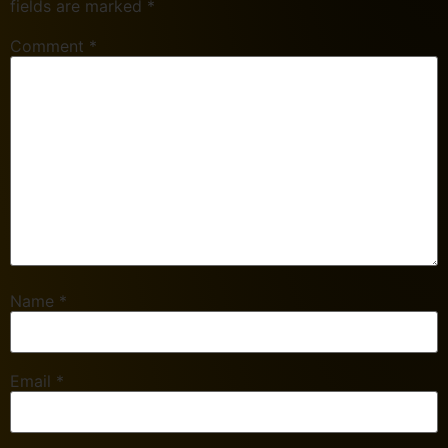
fields are marked
*
Comment
*
Name
*
Email
*