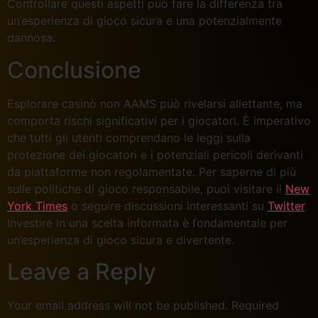
Controllare questi aspetti può fare la differenza tra
un’esperienza di gioco sicura e una potenzialmente
dannosa.
Conclusione
Esplorare casinò non AAMS può rivelarsi allettante, ma
comporta rischi significativi per i giocatori. È imperativo
che tutti gli utenti comprendano le leggi sulla
protezione dei giocatori e i potenziali pericoli derivanti
da piattaforme non regolamentate. Per saperne di più
sulle politiche di gioco responsabile, puoi visitare il
New
York Times
o seguire discussioni interessanti su
Twitter
.
Investire in una scelta informata è fondamentale per
un’esperienza di gioco sicura e divertente.
Leave a Reply
Your email address will not be published.
Required