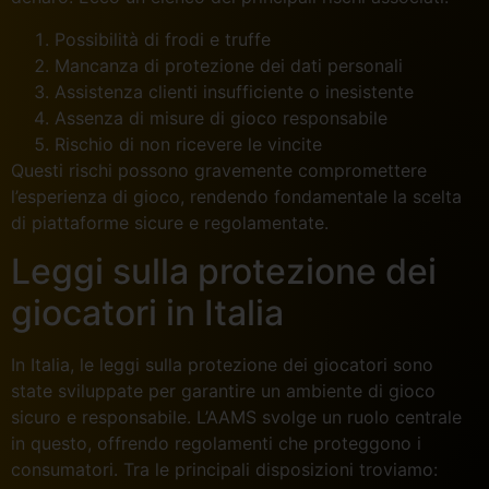
Possibilità di frodi e truffe
Mancanza di protezione dei dati personali
Assistenza clienti insufficiente o inesistente
Assenza di misure di gioco responsabile
Rischio di non ricevere le vincite
Questi rischi possono gravemente compromettere
l’esperienza di gioco, rendendo fondamentale la scelta
di piattaforme sicure e regolamentate.
Leggi sulla protezione dei
giocatori in Italia
In Italia, le leggi sulla protezione dei giocatori sono
state sviluppate per garantire un ambiente di gioco
sicuro e responsabile. L’AAMS svolge un ruolo centrale
in questo, offrendo regolamenti che proteggono i
consumatori. Tra le principali disposizioni troviamo: