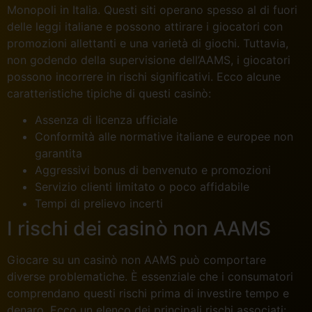
Monopoli in Italia. Questi siti operano spesso al di fuori
delle leggi italiane e possono attirare i giocatori con
promozioni allettanti e una varietà di giochi. Tuttavia,
non godendo della supervisione dell’AAMS, i giocatori
possono incorrere in rischi significativi. Ecco alcune
caratteristiche tipiche di questi casinò:
Assenza di licenza ufficiale
Conformità alle normative italiane e europee non
garantita
Aggressivi bonus di benvenuto e promozioni
Servizio clienti limitato o poco affidabile
Tempi di prelievo incerti
I rischi dei casinò non AAMS
Giocare su un casinò non AAMS può comportare
diverse problematiche. È essenziale che i consumatori
comprendano questi rischi prima di investire tempo e
denaro. Ecco un elenco dei principali rischi associati: