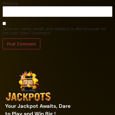
Website
Save my name, email, and website in this browser for
the next time I comment.
Your Jackpot Awaits, Dare
to Play and Win Big !