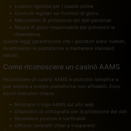
Licenze rigorose per i casinò online
Controlli regolari sui fornitori di gioco
Meccanismi di protezione dei dati personali
Misure di gioco responsabile per prevenire la
dipendenza
Queste leggi garantiscono che i giocatori siano tutelati,
incentivando le piattaforme a mantenere standard
elevati.
Come riconoscere un casinò AAMS
Riconoscere un casinò AAMS è piuttosto semplice e
può aiutare a evitare piattaforme non affidabili. Ecco
alcuni indicatori chiave:
Mostrano il logo AAMS sul sito web
Dispositivi di crittografia per la protezione dei dati
Recensioni positive e verificabili
Offrono contratti chiari e trasparenti