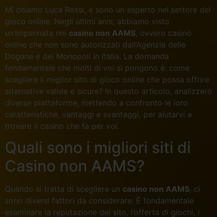
Mi chiamo Luca Rossi, e sono un esperto nel settore del
gioco online. Negli ultimi anni, abbiamo visto
un’impennata nei
casino non AAMS
, ovvero casinò
online che non sono autorizzati dall’Agenzia delle
Dogane e dei Monopoli in Italia. La domanda
fondamentale che molti di voi si pongono è: come
scegliere il miglior sito di gioco online che possa offrire
alternative valide e sicure? In questo articolo, analizzerò
diverse piattaforme, mettendo a confronto le loro
caratteristiche, vantaggi e svantaggi, per aiutarvi a
trovare il casino che fa per voi.
Quali sono i migliori siti di
Casino non AAMS?
Quando si tratta di scegliere un
casino non AAMS
, ci
sono diversi fattori da considerare. È fondamentale
esaminare la reputazione del sito, l’offerta di giochi, i