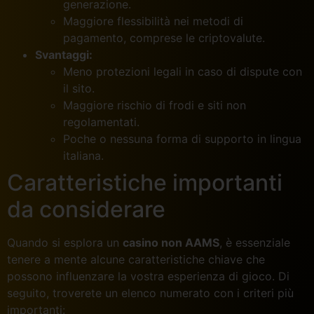
generazione.
Maggiore flessibilità nei metodi di
pagamento, comprese le criptovalute.
Svantaggi:
Meno protezioni legali in caso di dispute con
il sito.
Maggiore rischio di frodi e siti non
regolamentati.
Poche o nessuna forma di supporto in lingua
italiana.
Caratteristiche importanti
da considerare
Quando si esplora un
casino non AAMS
, è essenziale
tenere a mente alcune caratteristiche chiave che
possono influenzare la vostra esperienza di gioco. Di
seguito, troverete un elenco numerato con i criteri più
importanti: