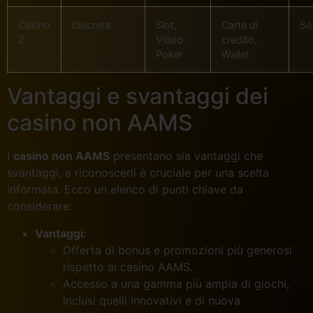
Casino
Discreta
Slot,
Carte di
So
Z
Video
credito,
Poker
Wallet
Vantaggi e svantaggi dei
casino non AAMS
I
casino non AAMS
presentano sia vantaggi che
svantaggi, e riconoscerli è cruciale per una scelta
informata. Ecco un elenco di punti chiave da
considerare:
Vantaggi:
Offerta di bonus e promozioni più generosi
rispetto ai casino AAMS.
Accesso a una gamma più ampia di giochi,
inclusi quelli innovativi e di nuova