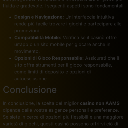
fluida e gradevole. I seguenti aspetti sono fondamentali:
Design e Navigazione:
Un’interfaccia intuitiva
rende più facile trovare i giochi e partecipare alle
promozioni.
Compatibilità Mobile:
Verifica se il casinò offre
un’app o un sito mobile per giocare anche in
movimento.
Opzioni di Gioco Responsabile:
Assicurati che il
sito offra strumenti per il gioco responsabile,
come limiti di deposito e opzioni di
autoesclusione.
Conclusione
In conclusione, la scelta del miglior
casino non AAMS
dipende dalle vostre esigenze personali e preferenze.
Se siete in cerca di opzioni più flessibili e una maggiore
varietà di giochi, questi casinò possono offrirvi ciò di