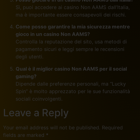
Sì, puoi accedere ai casino Non AAMS dall’Italia,
ma è importante essere consapevoli dei rischi.
Come posso garantire la mia sicurezza mentre
gioco in un casino Non AAMS?
Controlla la reputazione del sito, usa metodi di
pagamento sicuri e leggi sempre le recensioni
degli utenti.
Qual è il miglior casino Non AAMS per il social
gaming?
Dipende dalle preferenze personali, ma “Lucky
Spin” è molto apprezzato per le sue funzionalità
sociali coinvolgenti.
Leave a Reply
Your email address will not be published.
Required
fields are marked
*