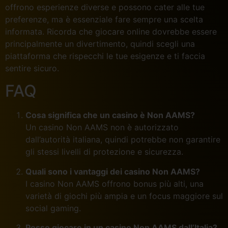
offrono esperienze diverse e possono cater alle tue
preferenze, ma è essenziale fare sempre una scelta
informata. Ricorda che giocare online dovrebbe essere
principalmente un divertimento, quindi scegli una
piattaforma che rispecchi le tue esigenze e ti faccia
sentire sicuro.
FAQ
Cosa significa che un casino è Non AAMS?
Un casino Non AAMS non è autorizzato
dall’autorità italiana, quindi potrebbe non garantire
gli stessi livelli di protezione e sicurezza.
Quali sono i vantaggi dei casino Non AAMS?
I casino Non AAMS offrono bonus più alti, una
varietà di giochi più ampia e un focus maggiore sul
social gaming.
Posso giocare in un casino Non AAMS dall’Italia?