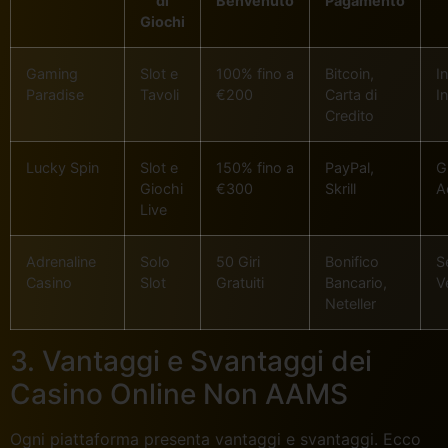
di
Benvenuto
Pagamento
Giochi
Gaming
Slot e
100% fino a
Bitcoin,
I
Paradise
Tavoli
€200
Carta di
In
Credito
Lucky Spin
Slot e
150% fino a
PayPal,
G
Giochi
€300
Skrill
A
Live
Adrenaline
Solo
50 Giri
Bonifico
S
Casino
Slot
Gratuiti
Bancario,
V
Neteller
3. Vantaggi e Svantaggi dei
Casino Online Non AAMS
Ogni piattaforma presenta vantaggi e svantaggi. Ecco