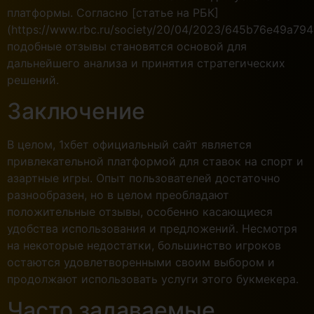
платформы. Согласно [статье на РБК]
(https://www.rbc.ru/society/20/04/2023/645b76e49a79
подобные отзывы становятся основой для
дальнейшего анализа и принятия стратегических
решений.
Заключение
В целом, 1хбет официальный сайт является
привлекательной платформой для ставок на спорт и
азартные игры. Опыт пользователей достаточно
разнообразен, но в целом преобладают
положительные отзывы, особенно касающиеся
удобства использования и предложений. Несмотря
на некоторые недостатки, большинство игроков
остаются удовлетворенными своим выбором и
продолжают использовать услуги этого букмекера.
Часто задаваемые