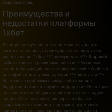
азартные игры.
Преимущества и
недостатки платформы
1хбет
В процессе изучения отзывов можно выделить
несколько основных преимуществ и недостатков
использования 1хбет. **Преимущества:**- Широкий
выбор ставок на различные события.- Активные
акции и бонусы для новых пользователей.- Удобный
интерфейс и доступные функции.**Недостатки:**-
Возможные проблемы с загрузкой страниц.-
Задержки в ответах службы поддержки.- Некоторые
пользователи сообщают о сложностях с выводом
средств.Отечественные эксперты в области
азартных игр также подтверждают, что мнение
клиентов имеет ключевое значение для успеха