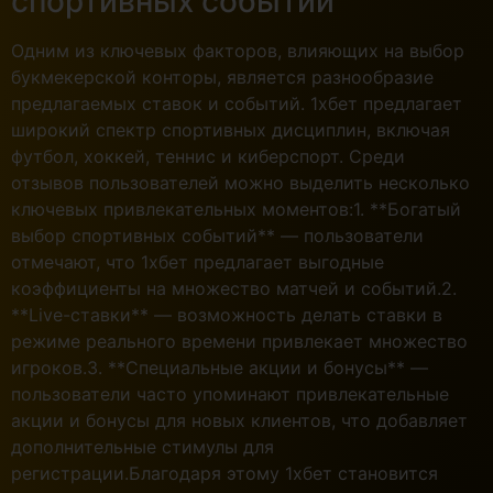
спортивных событий
Одним из ключевых факторов, влияющих на выбор
букмекерской конторы, является разнообразие
предлагаемых ставок и событий. 1хбет предлагает
широкий спектр спортивных дисциплин, включая
футбол, хоккей, теннис и киберспорт. Среди
отзывов пользователей можно выделить несколько
ключевых привлекательных моментов:1. **Богатый
выбор спортивных событий** — пользователи
отмечают, что 1хбет предлагает выгодные
коэффициенты на множество матчей и событий.2.
**Live-ставки** — возможность делать ставки в
режиме реального времени привлекает множество
игроков.3. **Специальные акции и бонусы** —
пользователи часто упоминают привлекательные
акции и бонусы для новых клиентов, что добавляет
дополнительные стимулы для
регистрации.Благодаря этому 1хбет становится