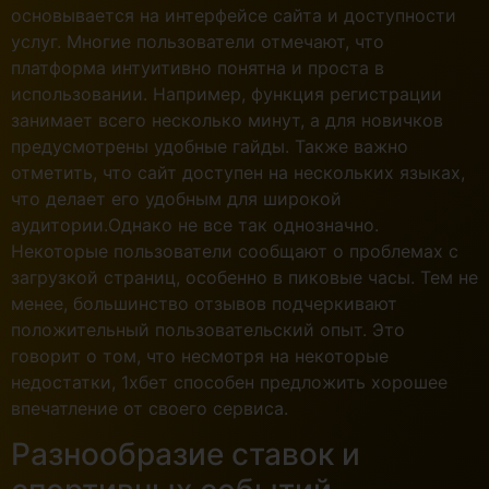
основывается на интерфейсе сайта и доступности
услуг. Многие пользователи отмечают, что
платформа интуитивно понятна и проста в
использовании. Например, функция регистрации
занимает всего несколько минут, а для новичков
предусмотрены удобные гайды. Также важно
отметить, что сайт доступен на нескольких языках,
что делает его удобным для широкой
аудитории.Однако не все так однозначно.
Некоторые пользователи сообщают о проблемах с
загрузкой страниц, особенно в пиковые часы. Тем не
менее, большинство отзывов подчеркивают
положительный пользовательский опыт. Это
говорит о том, что несмотря на некоторые
недостатки, 1хбет способен предложить хорошее
впечатление от своего сервиса.
Разнообразие ставок и