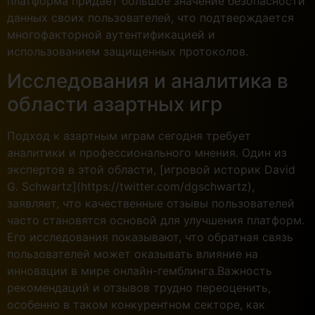
платформа придает большое значение безопасности
данных своих пользователей, что подтверждается
многофакторной аутентификацией и
использованием защищенных протоколов.
Исследования и аналитика в
области азартных игр
Подход к азартным играм сегодня требует
аналитики и профессионального мнения. Один из
экспертов в этой области, [игровой историк David
G. Schwartz](https://twitter.com/dgschwartz),
заявляет, что качественные отзывы пользователей
часто становятся основой для улучшения платформ.
Его исследования показывают, что обратная связь
пользователей может оказывать влияние на
инновации в мире онлайн-гемблинга.Важность
рекомендаций и отзывов трудно переоценить,
особенно в таком конкурентном секторе, как