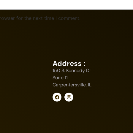
rowser for the next time I comment.
Address :
150 S. Kennedy Dr
Suite 11
Carpentersville, IL