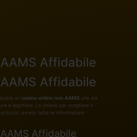
s
 AAMS Affidabile
 AAMS Affidabile
iduare un
casino online non AAMS
che sia
re e legittime. La chiave per scegliere il
 articolo, avrete tutte le informazioni
n AAMS Affidabile