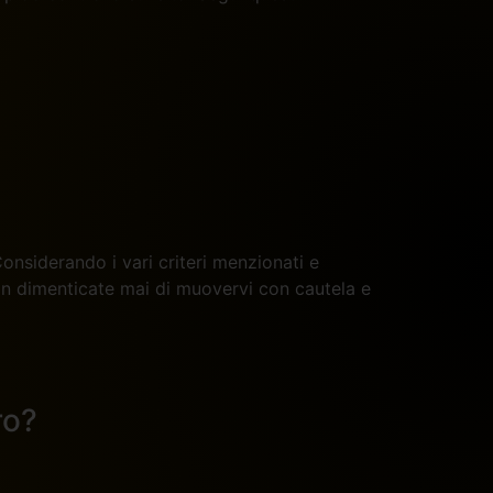
 Considerando i vari criteri menzionati e
Non dimenticate mai di muovervi con cautela e
ro?