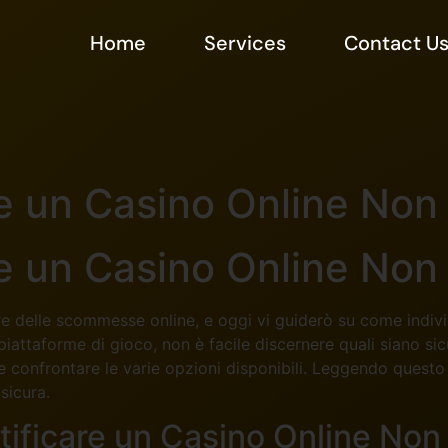
Home
Services
Contact U
 un Casino Online Non
 un Casino Online Non
re delle scommesse online, e oggi vi guiderò su come indiv
piattaforme di gioco, non è facile discernere quali siano sicu
ci e confrontare le varie opzioni disponibili. Leggendo questo
sicura.
ntificare un Casino Online No