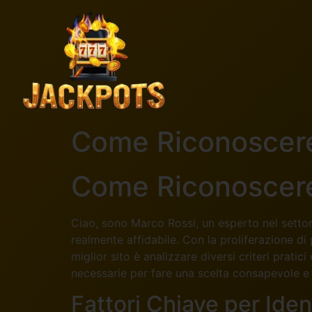
Come Riconoscere
Come Riconoscere
Ciao, sono Marco Rossi, un esperto nel setto
realmente affidabile. Con la proliferazione di 
miglior sito è analizzare diversi criteri prati
necessarie per fare una scelta consapevole e 
Fattori Chiave per Ide