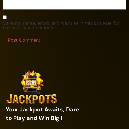
Save my name, email, and website in this browser for
the next time I comment.
Your Jackpot Awaits, Dare
to Play and Win Big !