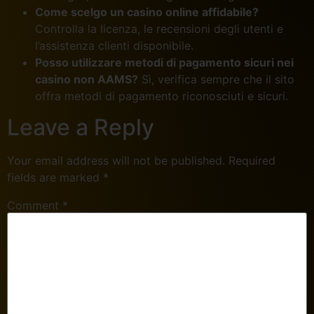
Come scelgo un casino online affidabile?
Controlla la licenza, le recensioni degli utenti e
l’assistenza clienti disponibile.
Posso utilizzare metodi di pagamento sicuri nei
casino non AAMS?
Sì, verifica sempre che il sito
offra metodi di pagamento riconosciuti e sicuri.
Leave a Reply
Your email address will not be published.
Required
fields are marked
*
Comment
*