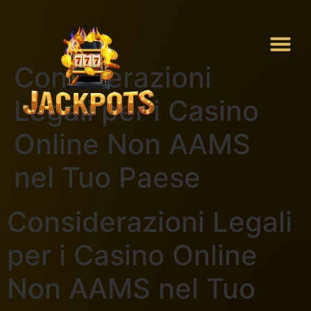
Considerazioni
Legali per i Casino
Online Non AAMS
nel Tuo Paese
Considerazioni Legali
per i Casino Online
Non AAMS nel Tuo