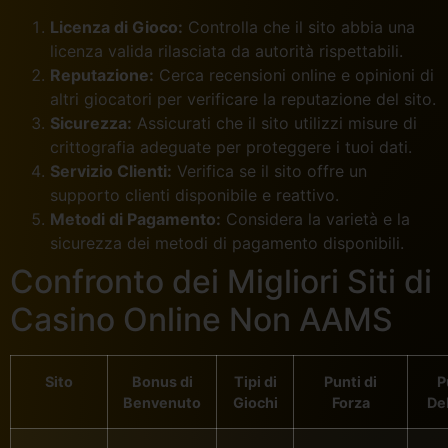
Licenza di Gioco:
Controlla che il sito abbia una
licenza valida rilasciata da autorità rispettabili.
Reputazione:
Cerca recensioni online e opinioni di
altri giocatori per verificare la reputazione del sito.
Sicurezza:
Assicurati che il sito utilizzi misure di
crittografia adeguate per proteggere i tuoi dati.
Servizio Clienti:
Verifica se il sito offre un
supporto clienti disponibile e reattivo.
Metodi di Pagamento:
Considera la varietà e la
sicurezza dei metodi di pagamento disponibili.
Confronto dei Migliori Siti di
Casino Online Non AAMS
Sito
Bonus di
Tipi di
Punti di
P
Benvenuto
Giochi
Forza
De