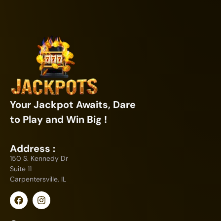
Your Jackpot Awaits, Dare
to Play and Win Big !
Address :
150 S. Kennedy Dr
Suite 11
Carpentersville, IL