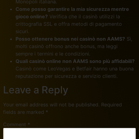
Monopoli italiana.
Come posso garantire la mia sicurezza mentre
gioco online?
Verifica che il casinò utilizzi la
crittografia SSL e offra metodi di pagamento
sicuri.
Posso ottenere bonus nei casinò non AAMS?
Sì,
molti casinò offrono anche bonus, ma leggi
sempre i termini e le condizioni.
Quali casinò online non AAMS sono più affidabili?
Casinò come LeoVegas e Betfair hanno una buona
reputazione per sicurezza e servizio clienti.
Leave a Reply
Your email address will not be published.
Required
fields are marked
*
Comment
*