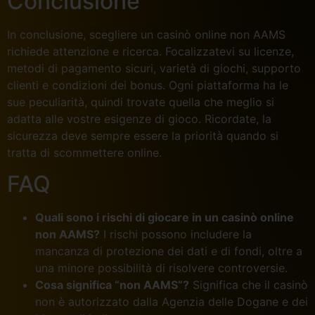
Conclusione
In conclusione, scegliere un casinò online non AAMS
richiede attenzione e ricerca. Focalizzatevi su licenze,
metodi di pagamento sicuri, varietà di giochi, supporto
clienti e condizioni dei bonus. Ogni piattaforma ha le
sue peculiarità, quindi trovate quella che meglio si
adatta alle vostre esigenze di gioco. Ricordate, la
sicurezza deve sempre essere la priorità quando si
tratta di scommettere online.
FAQ
Quali sono i rischi di giocare in un casinò online
non AAMS?
I rischi possono includere la
mancanza di protezione dei dati e di fondi, oltre a
una minore possibilità di risolvere controversie.
Cosa significa “non AAMS”?
Significa che il casinò
non è autorizzato dalla Agenzia delle Dogane e dei