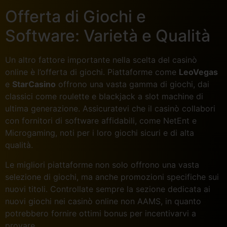
Offerta di Giochi e
Software: Varietà e Qualità
Un altro fattore importante nella scelta del casinò
online è l’offerta di giochi. Piattaforme come
LeoVegas
e
StarCasino
offrono una vasta gamma di giochi, dai
classici come roulette e blackjack a slot machine di
ultima generazione. Assicuratevi che il casinò collabori
con fornitori di software affidabili, come NetEnt e
Microgaming, noti per i loro giochi sicuri e di alta
qualità.
Le migliori piattaforme non solo offrono una vasta
selezione di giochi, ma anche promozioni specifiche sui
nuovi titoli. Controllate sempre la sezione dedicata ai
nuovi giochi nei casinò online non AAMS, in quanto
potrebbero fornire ottimi bonus per incentivarvi a
provare.