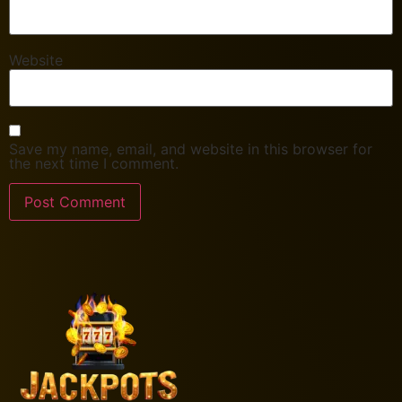
Website
Save my name, email, and website in this browser for
the next time I comment.