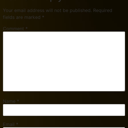
Your email address will not be published.
Required
fields are marked
*
Comment
*
Name
*
Email
*