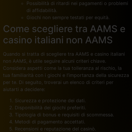
Possibilità di ritardi nei pagamenti o problemi
di affidabilità.
Giochi non sempre testati per equità.
Come scegliere tra AAMS e
casino italiani non AAMS
Quando si tratta di scegliere tra AAMS e casino italiani
non AAMS, è utile seguire alcuni criteri chiave.
Considera aspetti come la tua tolleranza al rischio, la
tua familiarità con i giochi e l’importanza della sicurezza
per te. Di seguito, troverai un elenco di criteri per
aiutarti a decidere:
Sicurezza e protezione dei dati.
Disponibilità dei giochi preferiti.
Tipologia di bonus e requisiti di scommessa.
Metodi di pagamento accettati.
Recensioni e reputazione del casinò.