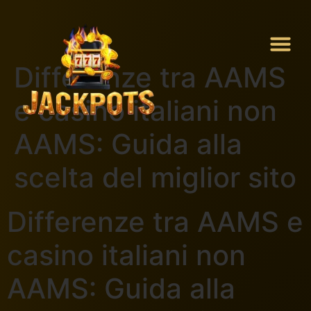
Differenze tra AAMS
e casino italiani non
AAMS: Guida alla
scelta del miglior sito
Differenze tra AAMS e
casino italiani non
AAMS: Guida alla