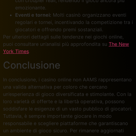
con croupier reali, rendendo il gioco ancora più
emozionante.
Eventi e tornei:
Molti casinò organizzano eventi
regolari e tornei, incentivando la competizione tra i
giocatori e offrendo premi sostanziali.
Per ulteriori dettagli sulle tendenze nei giochi online,
puoi consultare un’analisi più approfondita su
The New
York Times
.
Conclusione
In conclusione, i casino online non AAMS rappresentano
una valida alternativa per coloro che cercano
un’esperienza di gioco diversificata e stimolante. Con la
loro varietà di offerte e la libertà operativa, possono
soddisfare le esigenze di un vasto pubblico di giocatori.
Tuttavia, è sempre importante giocare in modo
responsabile e scegliere piattaforme che garantiscano
un ambiente di gioco sicuro. Per rimanere aggiornati