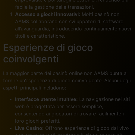
facile la gestione delle transazioni.
Accesso a giochi innovativi:
Molti casinò non
AAMS collaborano con sviluppatori di software
all’avanguardia, introducendo continuamente nuovi
titoli e caratteristiche.
Esperienze di gioco
coinvolgenti
La maggior parte dei casinò online non AAMS punta a
fornire un’esperienza di gioco coinvolgente. Alcuni degli
aspetti principali includono:
Interfacce utente intuitive:
La navigazione nei siti
web è progettata per essere semplice,
consentendo ai giocatori di trovare facilmente i
loro giochi preferiti.
Live Casino:
Offrono esperienze di gioco dal vivo