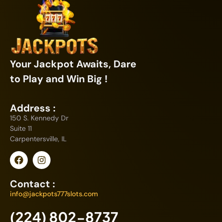
Your Jackpot Awaits, Dare
to Play and Win Big !
Address :
150 S. Kennedy Dr
Suite 11
Carpentersville, IL
Contact :
info@jackpots777slots.com
(224) 802-8737