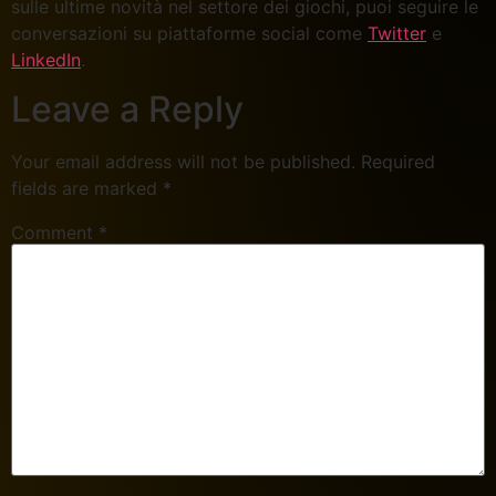
sulle ultime novità nel settore dei giochi, puoi seguire le
conversazioni su piattaforme social come
Twitter
e
LinkedIn
.
Leave a Reply
Your email address will not be published.
Required
fields are marked
*
Comment
*