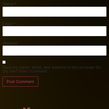
Name
*
Email
*
Website
Save my name, email, and website in this browser for
the next time I comment.