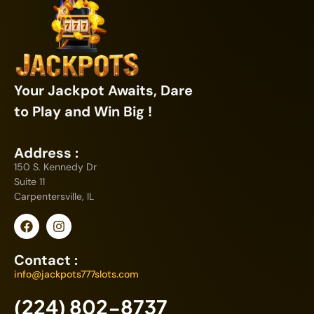
Your Jackpot Awaits, Dare
to Play and Win Big !
Address :
150 S. Kennedy Dr
Suite 11
Carpentersville, IL
Contact :
info@jackpots777slots.com
(224) 802-8737