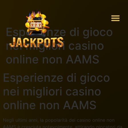
Esperienze di gioco
nei migliori casino
online non AAMS
Esperienze di gioco
nei migliori casino
online non AAMS
Negli ultimi anni, la popolarità dei casino online non
AAMS è cresciuta notevolmente, attirando giocatori da