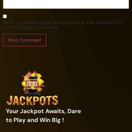
Save my name, email, and website in this browser for
the next time I comment.
Your Jackpot Awaits, Dare
to Play and Win Big !