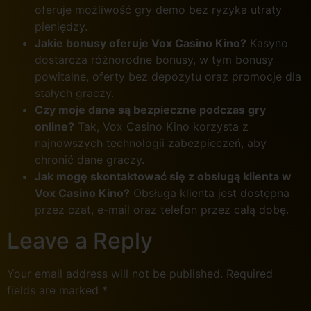
oferuje możliwość gry demo bez ryzyka utraty
pieniędzy.
Jakie bonusy oferuje Vox Casino Kino?
Kasyno
dostarcza różnorodne bonusy, w tym bonusy
powitalne, oferty bez depozytu oraz promocje dla
stałych graczy.
Czy moje dane są bezpieczne podczas gry
online?
Tak, Vox Casino Kino korzysta z
najnowszych technologii zabezpieczeń, aby
chronić dane graczy.
Jak mogę skontaktować się z obsługą klienta w
Vox Casino Kino?
Obsługa klienta jest dostępna
przez czat, e-mail oraz telefon przez całą dobę.
Leave a Reply
Your email address will not be published.
Required
fields are marked
*