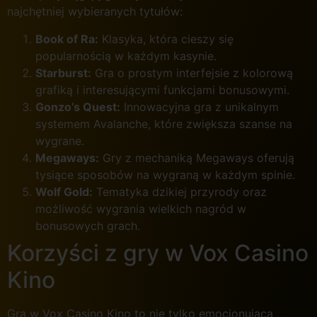
najchętniej wybieranych tytułów:
Book of Ra:
Klasyka, która cieszy się
popularnością w każdym kasynie.
Starburst:
Gra o prostym interfejsie z kolorową
grafiką i interesującymi funkcjami bonusowymi.
Gonzo’s Quest:
Innowacyjna gra z unikalnym
systemem Avalanche, które zwiększa szanse na
wygrane.
Megaways:
Gry z mechaniką Megaways oferują
tysiące sposobów na wygraną w każdym spinie.
Wolf Gold:
Tematyka dzikiej przyrody oraz
możliwość wygrania wielkich nagród w
bonusowych grach.
Korzyści z gry w Vox Casino
Kino
Gra w Vox Casino Kino to nie tylko emocjonująca