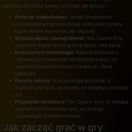
zabawa, ale także szereg korzyści dla graczy:
Program lojalnościowy:
Dzięki programom
lojalnościowym gracze mogą zdobywać punkty,
które można wymieniać na nagrody.
Wysoka jakość obsługi klienta:
Vox Casino Kino
zapewnia wsparcie dla graczy przez całą dobę.
Nowoczesne technologie:
Kasyno korzysta z
najnowszych rozwiązań technologicznych, co
zapewnia bezpieczeństwo transakcji i dane
osobowe.
Bonusy i oferty:
Gracze mogą korzystać z
licznych promocji i bonusów, co zwiększa wartość
gry.
Przyjemna atmosfera:
Vox Casino Kino to miejsce
spotkań dla miłośników gier, co sprzyja
niezwykłym doświadczeniom.
Jak zacząć grać w gry