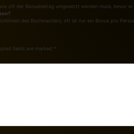
, wie oft der Bonusbetrag umgesetzt werden muss, bevor e
tzen?
ichtlinien des Buchmachers; oft ist nur ein Bonus pro Perso
uired fields are marked
*