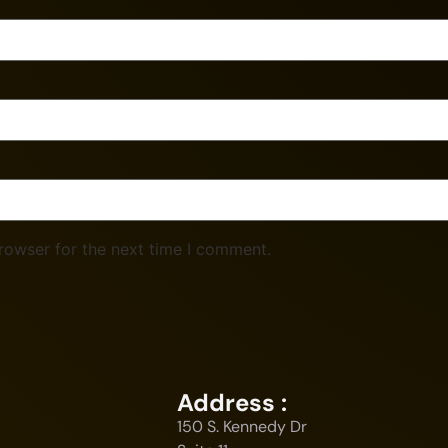
rowser for the next time I comment.
Address :
150 S. Kennedy Dr