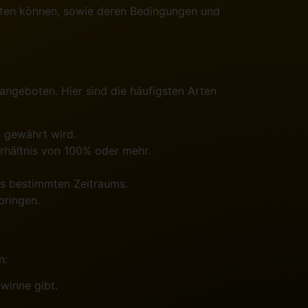
arten können, sowie deren Bedingungen und
sangeboten. Hier sind die häufigsten Arten
g gewährt wird.
erhältnis von 100% oder mehr.
es bestimmten Zeitraums.
bringen.
n:
winne gibt.