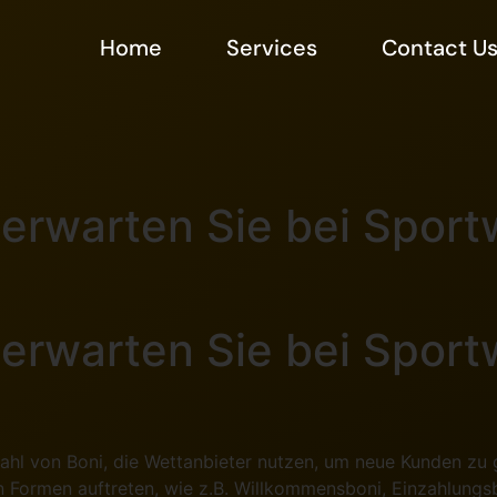
Home
Services
Contact U
 erwarten Sie bei Spor
 erwarten Sie bei Spor
lzahl von Boni, die Wettanbieter nutzen, um neue Kunden z
 Formen auftreten, wie z.B. Willkommensboni, Einzahlungsb