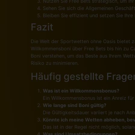
Nutzen Sie Free Bets strategisch, um Ihr
Sehen Sie sich die Allgemeinen Geschä
Bleiben Sie effizient und setzen Sie Ihre
Fazit
Die Welt der Sportwetten ohne Oasis bietet za
Willkommensboni über Free Bets bis hin zu Ca
Boni verstehen, um das Beste aus Ihrem Wett
Risiko zu minimieren.
Häufig gestellte Frage
Was ist ein Willkommensbonus?
Ein Willkommensbonus ist ein Anreiz für
Wie lange sind Boni gültig?
Die Gültigkeitsdauer variiert je nach Anb
Könnte ich meine Wetten abheben, bev
Das ist in der Regel nicht möglich, sol
Was sind Umsatzbedingungen?