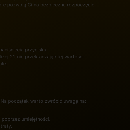
tóre pozwolą Ci na bezpieczne rozpoczęcie
aciśnięcia przycisku.
iżej 21, nie przekraczając tej wartości.
ole.
 Na początek warto zwrócić uwagę na:
 poprzez umiejętności.
traty.