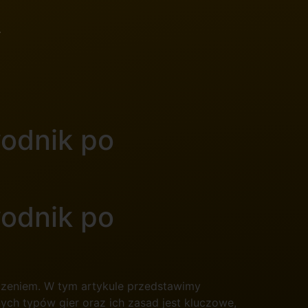
s
odnik po
odnik po
czeniem. W tym artykule przedstawimy
ych typów gier oraz ich zasad jest kluczowe,