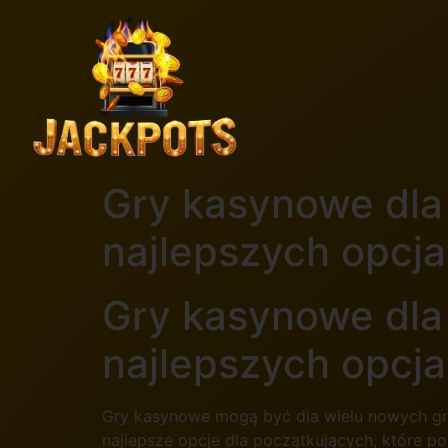
Gry kasynowe dla
najlepszych opcj
Gry kasynowe dla
najlepszych opcj
Gry kasynowe mogą być dla wielu nowych gr
najlepsze opcje dla początkujących, które p