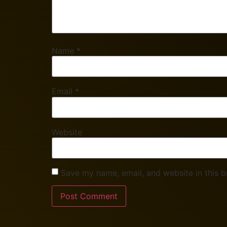
Name
*
Email
*
Website
Save my name, email, and website in this b