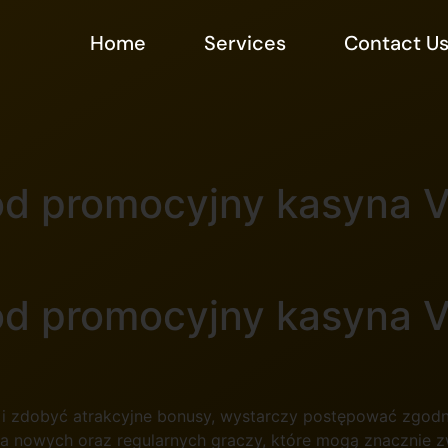
Home
Services
Contact U
d promocyjny kasyna V
d promocyjny kasyna V
 zdobyć atrakcyjne bonusy, wystarczy postępować zgodni
la nowych oraz regularnych graczy, które mogą znacznie z