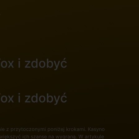
s
ox i zdobyć
ox i zdobyć
e z przytoczonymi poniżej krokami. Kasyno
większyć ich szanse na wygraną. W artykule