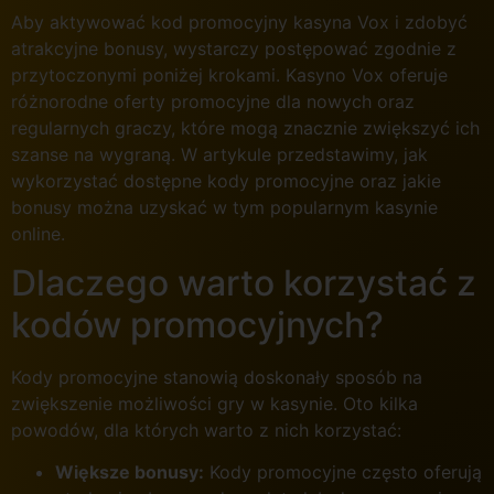
Aby aktywować kod promocyjny kasyna Vox i zdobyć
atrakcyjne bonusy, wystarczy postępować zgodnie z
przytoczonymi poniżej krokami. Kasyno Vox oferuje
różnorodne oferty promocyjne dla nowych oraz
regularnych graczy, które mogą znacznie zwiększyć ich
szanse na wygraną. W artykule przedstawimy, jak
wykorzystać dostępne kody promocyjne oraz jakie
bonusy można uzyskać w tym popularnym kasynie
online.
Dlaczego warto korzystać z
kodów promocyjnych?
Kody promocyjne stanowią doskonały sposób na
zwiększenie możliwości gry w kasynie. Oto kilka
powodów, dla których warto z nich korzystać:
Większe bonusy:
Kody promocyjne często oferują