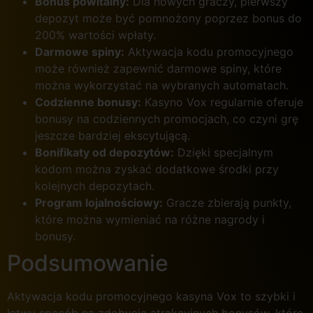
Bonus powitalny:
Dla nowych graczy, pierwszy
depozyt może być pomnożony poprzez bonus do
200% wartości wpłaty.
Darmowe spiny:
Aktywacja kodu promocyjnego
może również zapewnić darmowe spiny, które
można wykorzystać na wybranych automatach.
Codzienne bonusy:
Kasyno Vox regularnie oferuje
bonusy na codziennych promocjach, co czyni grę
jeszcze bardziej ekscytującą.
Bonifikaty od depozytów:
Dzięki specjalnym
kodom można zyskać dodatkowe środki przy
kolejnych depozytach.
Program lojalnościowy:
Gracze zbierają punkty,
które można wymieniać na różne nagrody i
bonusy.
Podsumowanie
Aktywacja kodu promocyjnego kasyna Vox to szybki i
łatwy sposób na zdobycie atrakcyjnych bonusów, które