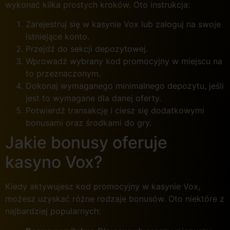
wykonać kilka prostych kroków. Oto instrukcja:
Zarejestruj się w kasynie Vox lub zaloguj na swoje
istniejące konto.
Przejdź do sekcji depozytowej.
Wprowadź wybrany kod promocyjny w miejscu na
to przeznaczonym.
Dokonaj wymaganego minimalnego depozytu, jeśli
jest to wymagane dla danej oferty.
Potwierdź transakcję i ciesz się dodatkowymi
bonusami oraz środkami do gry.
Jakie bonusy oferuje
kasyno Vox?
Kiedy aktywujesz kod promocyjny w kasynie Vox,
możesz uzyskać różne rodzaje bonusów. Oto niektóre z
najbardziej popularnych: