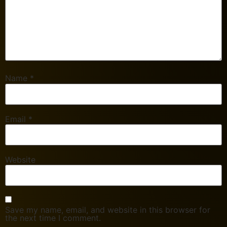
Name
*
Email
*
Website
Save my name, email, and website in this browser for
the next time I comment.