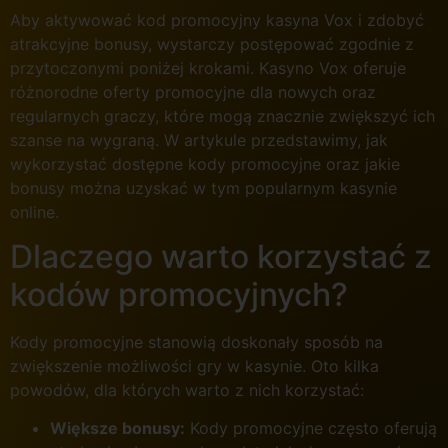
Aby aktywować kod promocyjny kasyna Vox i zdobyć
atrakcyjne bonusy, wystarczy postępować zgodnie z
przytoczonymi poniżej krokami. Kasyno Vox oferuje
różnorodne oferty promocyjne dla nowych oraz
regularnych graczy, które mogą znacznie zwiększyć ich
szanse na wygraną. W artykule przedstawimy, jak
wykorzystać dostępne kody promocyjne oraz jakie
bonusy można uzyskać w tym popularnym kasynie
online.
Dlaczego warto korzystać z
kodów promocyjnych?
Kody promocyjne stanowią doskonały sposób na
zwiększenie możliwości gry w kasynie. Oto kilka
powodów, dla których warto z nich korzystać:
Większe bonusy:
Kody promocyjne często oferują