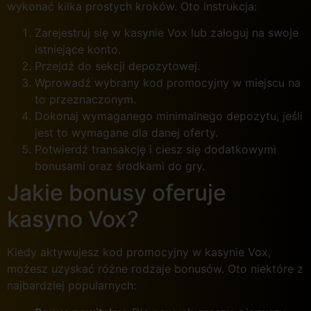
wykonać kilka prostych kroków. Oto instrukcja:
Zarejestruj się w kasynie Vox lub zaloguj na swoje
istniejące konto.
Przejdź do sekcji depozytowej.
Wprowadź wybrany kod promocyjny w miejscu na
to przeznaczonym.
Dokonaj wymaganego minimalnego depozytu, jeśli
jest to wymagane dla danej oferty.
Potwierdź transakcję i ciesz się dodatkowymi
bonusami oraz środkami do gry.
Jakie bonusy oferuje
kasyno Vox?
Kiedy aktywujesz kod promocyjny w kasynie Vox,
możesz uzyskać różne rodzaje bonusów. Oto niektóre z
najbardziej popularnych: