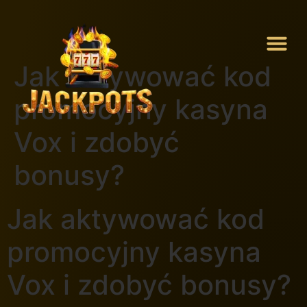
Jak aktywować kod
promocyjny kasyna
Vox i zdobyć
bonusy?
Jak aktywować kod
promocyjny kasyna
Vox i zdobyć bonusy?