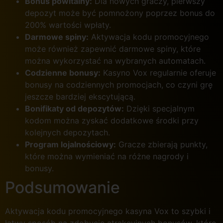
Bonus powitalny:
Dla nowych graczy, pierwszy
depozyt może być pomnożony poprzez bonus do
200% wartości wpłaty.
Darmowe spiny:
Aktywacja kodu promocyjnego
może również zapewnić darmowe spiny, które
można wykorzystać na wybranych automatach.
Codzienne bonusy:
Kasyno Vox regularnie oferuje
bonusy na codziennych promocjach, co czyni grę
jeszcze bardziej ekscytującą.
Bonifikaty od depozytów:
Dzięki specjalnym
kodom można zyskać dodatkowe środki przy
kolejnych depozytach.
Program lojalnościowy:
Gracze zbierają punkty,
które można wymieniać na różne nagrody i
bonusy.
Podsumowanie
Aktywacja kodu promocyjnego kasyna Vox to szybki i
łatwy sposób na zdobycie atrakcyjnych bonusów, które