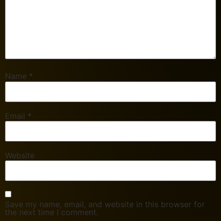
Name
*
Email
*
Website
Save my name, email, and website in this browser for
the next time I comment.