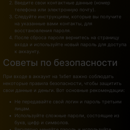
Введите свои контактные данные (номер
телефона или электронную почту).
Следуйте инструкциям, которые вы получите
на указанные вами контакты, для
восстановления пароля.
После сброса пароля вернитесь на страницу
входа и используйте новый пароль для доступа
к аккаунту.
Советы по безопасности
При входе в аккаунт на 1хбет важно соблюдать
некоторые правила безопасности, чтобы защитить
свои данные и деньги. Вот основные рекомендации:
Не передавайте свой логин и пароль третьим
лицам.
Используйте сложные пароли, состоящие из
букв, цифр и символов.
Регулярно меняйте пароль и используйте