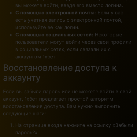
вы можете войти, введя его вместо логина.
С помощью электронной почты:
Если у вас
есть учетная запись с электронной почтой,
используйте ее как логин.
С помощью социальных сетей:
Некоторые
пользователи могут войти через свои профили
в социальных сетях, если связали их с
аккаунтом 1хбет.
Восстановление доступа к
аккаунту
Если вы забыли пароль или не можете войти в свой
аккаунт, 1хбет предлагает простой алгоритм
восстановления доступа. Вам нужно выполнить
следующие шаги:
На странице входа нажмите на ссылку «Забыли
пароль?».