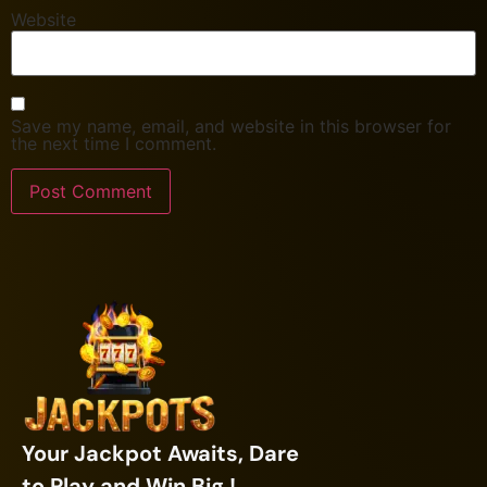
Website
Save my name, email, and website in this browser for
the next time I comment.
Your Jackpot Awaits, Dare
to Play and Win Big !