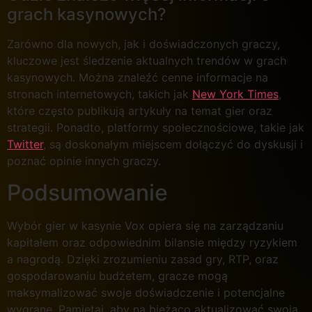
grach kasynowych?
Zarówno dla nowych, jak i doświadczonych graczy,
kluczowe jest śledzenie aktualnych trendów w grach
kasynowych. Można znaleźć cenne informacje na
stronach internetowych, takich jak
New York Times
,
które często publikują artykuły na temat gier oraz
strategii. Ponadto, platformy społecznościowe, takie jak
Twitter
, są doskonałym miejscem dołączyć do dyskusji i
poznać opinie innych graczy.
Podsumowanie
Wybór gier w kasynie Vox opiera się na zarządzaniu
kapitałem oraz odpowiednim bilansie między ryzykiem
a nagrodą. Dzięki zrozumieniu zasad gry, RTP, oraz
gospodarowaniu budżetem, gracze mogą
maksymalizować swoje doświadczenie i potencjalne
wygrane. Pamiętaj, aby na bieżąco aktualizować swoją