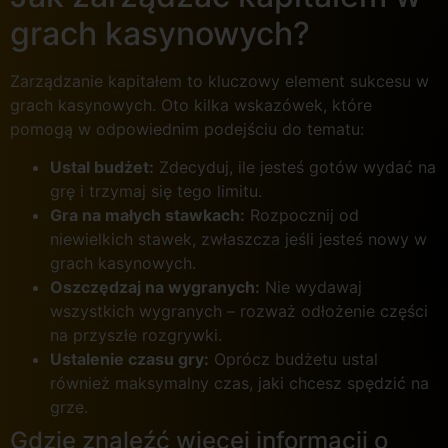
grach kasynowych?
Zarządzanie kapitałem to kluczowy element sukcesu w
grach kasynowych. Oto kilka wskazówek, które
pomogą w odpowiednim podejściu do tematu:
Ustal budżet:
Zdecyduj, ile jesteś gotów wydać na
grę i trzymaj się tego limitu.
Gra na małych stawkach:
Rozpocznij od
niewielkich stawek, zwłaszcza jeśli jesteś nowy w
grach kasynowych.
Oszczędzaj na wygranych:
Nie wydawaj
wszystkich wygranych – rozważ odłożenie części
na przyszłe rozgrywki.
Ustalenie czasu gry:
Oprócz budżetu ustal
również maksymalny czas, jaki chcesz spędzić na
grze.
Gdzie znaleźć więcej informacji o