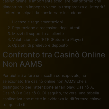
casinò online, è importante scegliere piattaforme che
dimostrino un impegno verso la trasparenza e l’integrità.
I criteri principali da considerare includono:
Licenze e regolamentazioni
Reputazione e recensioni degli utenti
Mezzi di supporto al cliente
Valutazione dell’RTP (Return to Player)
Opzioni di prelievo e deposito
Confronto tra Casinò Online
Non AAMS
Per aiutarti a fare una scelta consapevole, ho
selezionato tre casinò online non AAMS che si
distinguono per l’attenzione al fair play: Casinò A,
Casinò B e Casinò C. Di seguito, troverai una tabella
esplicativa che mette in evidenza le differenze chiave
tra questi siti.