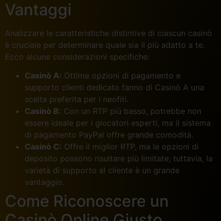
Vantaggi
Analizzare le caratteristiche distintive di ciascun casinò
è cruciale per determinare quale sia il più adatto a te.
Ecco alcune considerazioni specifiche:
Casinò A:
Ottime opzioni di pagamento e
supporto clienti dedicato fanno di Casinò A una
scelta preferita per i neofiti.
Casinò B:
Con un RTP più basso, potrebbe non
essere ideale per i giocatori esperti, ma il sistema
di pagamento PayPal offre grande comodità.
Casinò C:
Offre il miglior RTP, ma le opzioni di
deposito possono risultare più limitate; tuttavia, la
varietà di supporto al cliente è un grande
vantaggio.
Come Riconoscere un
Casinò Online Giusto