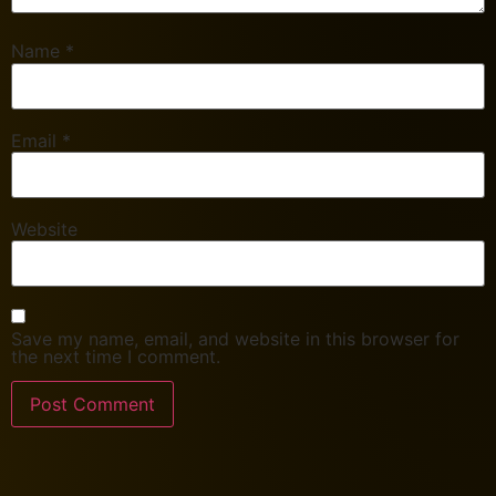
Name
*
Email
*
Website
Save my name, email, and website in this browser for
the next time I comment.