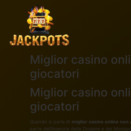
Miglior casino onl
giocatori
Miglior casino onl
giocatori
Quando si parla di
miglior casino online no
parte dell’Agenzia delle Dogane e dei Monopoli 