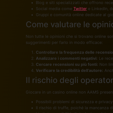
Blog e siti specializzati che offrono rec
Social media come
Twitter
e LinkedIn, d
Gruppi e comunità online dedicate al gi
Come valutare le opinio
Non tutte le opinioni che si trovano online so
suggerimenti per farlo in modo efficace:
Controllare la frequenza delle recensio
Analizzare i commenti negativi:
Le recen
Cercare recensioni su più fonti:
Non lim
Verificare la credibilità dell’autore:
Anche
Il rischio degli operat
Giocare in un casino online non AAMS presenta
Possibili problemi di sicurezza e privacy 
Il rischio di truffe, poiché la mancanza