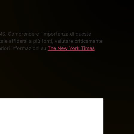
 AAMS. Comprendere l’importanza di queste
e affidarsi a più fonti, valutare criticamente
eriori informazioni su
The New York Times
.