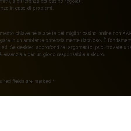
flitti, a differenza dei casino regolati.
enza in caso di problemi.
 elemento chiave nella scelta del miglior casino online non
igare in un ambiente potenzialmente rischioso. È fondamental
ciati. Se desideri approfondire l’argomento, puoi trovare ult
 essenziale per un gioco responsabile e sicuro.
uired fields are marked
*