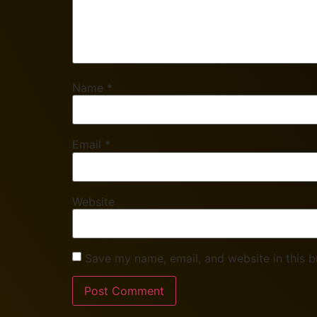
Name
*
Email
*
Website
Save my name, email, and website in this b