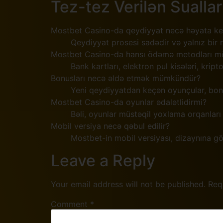
Tez-tez Verilən Sualla
Mostbet Casino-da qeydiyyat necə həyata keçi
Qeydiyyat prosesi sadədir və yalnız bir 
Mostbet Casino-da hansı ödəmə metodları 
Bank kartları, elektron pul kisələri, krip
Bonusları necə əldə etmək mümkündür?
Yeni qeydiyyatdan keçən oyunçular, bonus
Mostbet Casino-da oyunlar ədalətlidirmi?
Bəli, oyunlar müstəqil yoxlama orqanları 
Mobil versiya necə qəbul edilir?
Mostbet-in mobil versiyası, dizaynına gör
Leave a Reply
Your email address will not be published.
Req
Comment
*