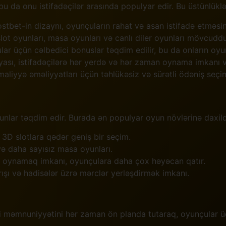
bu da onu istifadəçilər arasında populyar edir. Bu üstünlüklə
tbet-in dizaynı, oyunçuların rahat və asan istifadə etməsin
ot oyunları, masa oyunları və canlı diler oyunları mövcuddu
ar üçün cəlbedici bonuslar təqdim edilir, bu da onların oyun 
ası, istifadəçilərə hər yerdə və hər zaman oynama imkanı ve
aliyyə əməliyyatları üçün təhlükəsiz və sürətli ödəniş seçim
nlar təqdim edir. Burada ən populyar oyun növlərinə daxild
3D slotlara qədər geniş bir seçim.
və daha sayısız masa oyunları.
ə oynamaq imkanı, oyunçulara daha çox həyəcan qatır.
ışı və hadisələr üzrə mərclər yerləşdirmək imkanı.
i məmnuniyyətini hər zaman ön planda tutaraq, oyunçular 