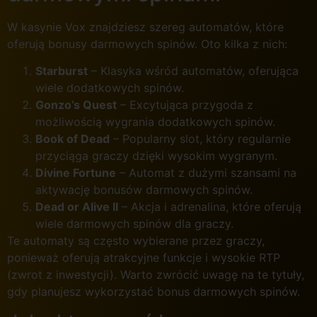
W kasynie Vox znajdziesz szereg automatów, które
oferują bonusy darmowych spinów. Oto kilka z nich:
Starburst
– Klasyka wśród automatów, oferująca
wiele dodatkowych spinów.
Gonzo’s Quest
– Excytująca przygoda z
możliwością wygrania dodatkowych spinów.
Book of Dead
– Popularny slot, który regularnie
przyciąga graczy dzięki wysokim wygranym.
Divine Fortune
– Automat z dużymi szansami na
aktywację bonusów darmowych spinów.
Dead or Alive II
– Akcja i adrenalina, które oferują
wiele darmowych spinów dla graczy.
Te automaty są często wybierane przez graczy,
ponieważ oferują atrakcyjne funkcje i wysokie RTP
(zwrot z inwestycji). Warto zwrócić uwagę na te tytuły,
gdy planujesz wykorzystać bonus darmowych spinów.