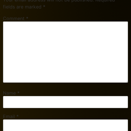
fields are marked
*
Comment
*
Name
*
Email
*