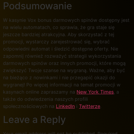
Podsumowanie
W kasynie Vox bonus darmowych spinów dostępny jest
na wielu automatach, co sprawia, że gra staje się
jeszcze bardziej atrakcyjna. Aby skorzystać z tej
promocji, wystarczy zarejestrować się, wybrać
odpowiedni automat i śledzić dostępne oferty. Nie
zapomnij również rozważyć strategii wykorzystania
darmowych spinów oraz innych promocji, które mogą
zwiększyć Twoje szanse na wygraną. Ważne, aby być
na bieżąco z nowinkami i nie przegapić okazji do
wygranej! Po więcej informacji na temat promocji w
kasynach online zapraszamy na
New York Times
, a
także do odwiedzenia naszych profili
społecznościowych na
LinkedIn
i
Twitterze
.
Leave a Reply
Your email address will not be published.
Required