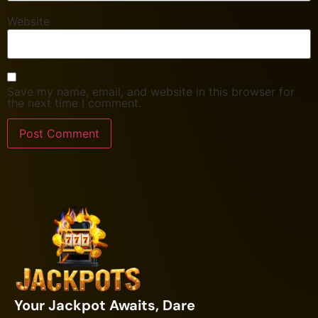
Website
Save my name, email, and website in this browser for
the next time I comment.
Your Jackpot Awaits, Dare