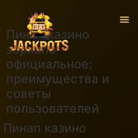
Пинап казино
зеркало
официальное:
преимущества и
советы
пользователей
Пинап казино