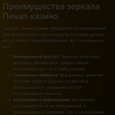
Преимущества зеркала
Пинап казино
Зеркало Пинап казино предлагает пользователям
ряд значительных преимуществ, которые делают
его особенно привлекательным. Вот основные из
них:
Непрерывный доступ:
Зеркало позволяет
обходить блокировки, предоставляя
постоянный доступ к сайту казино.
Сохранение аккаунта:
Все данные, включая
историю игры и бонусы, остаются в
безопасности и сохраняются при
использовании зеркала.
Актуальность информации:
На зеркале
отображается та же информация о
промоакциях и новинках, что и на основном