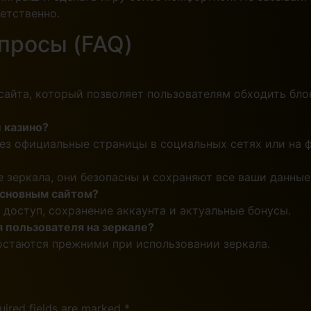
етственно.
просы (FAQ)
 сайта, который позволяет пользователям обходить бл
п казино?
ез официальные страницы в социальных сетях или на ф
 зеркала, они безопасны и сохраняют все ваши данные
основным сайтом?
доступ, сохранение аккаунта и актуальные бонусы.
я пользователя на зеркале?
 остаются прежними при использовании зеркала.
uired fields are marked
*