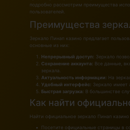
подробно рассмотрим преимущества испол
пользователей.
Преимущества зерка
Зеркало Пинап казино предлагает пользов
основные из них:
Непрерывный доступ:
Зеркало позво
Сохранение аккаунта:
Все данные, вк
зеркала.
Актуальность информации:
На зеркал
Удобный интерфейс:
Зеркало имеет а
Быстрая загрузка:
В большинстве слу
Как найти официальн
Найти официальное зеркало Пинап казино
Посетите официальные страницы в со