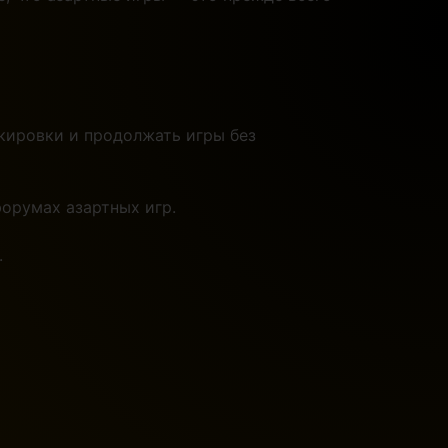
окировки и продолжать игры без
орумах азартных игр.
.