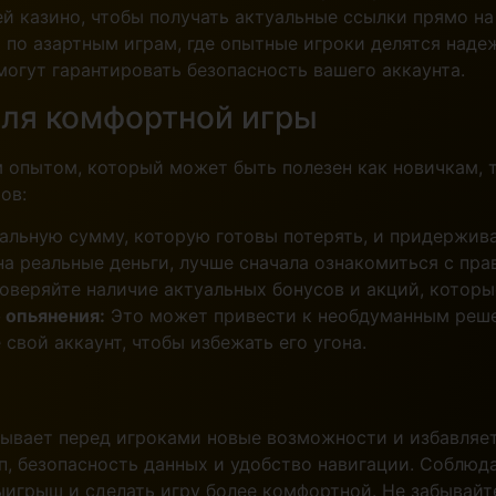
й казино, чтобы получать актуальные ссылки прямо на
по азартным играм, где опытные игроки делятся над
огут гарантировать безопасность вашего аккаунта.
для комфортной игры
 опытом, который может быть полезен как новичкам, т
ов:
льную сумму, которую готовы потерять, и придерживай
на реальные деньги, лучше сначала ознакомиться с пр
оверяйте наличие актуальных бонусов и акций, которые
 опьянения:
Это может привести к необдуманным реше
свой аккаунт, чтобы избежать его угона.
ывает перед игроками новые возможности и избавляет
п, безопасность данных и удобство навигации. Соблюд
грыш и сделать игру более комфортной. Не забывайте