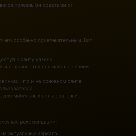
лимся полезными советами от
т его особенно привлекательным. Вот
оступ к сайту казино.
ти и сохраняются при использовании
инках, что и на основном сайте.
ользователей.
о для мобильных пользователей.
олезные рекомендации:
на актуальные зеркала.