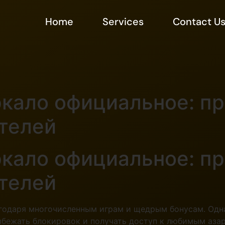
Home
Services
Contact U
ркало официальное: п
телей
ркало официальное: п
телей
агодаря многочисленным играм и щедрым бонусам. Одна
збежать блокировок и получать доступ к любимым азар