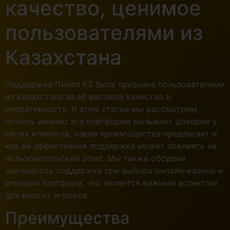
качество, ценимое
пользователями из
Казахстана
Поддержка Пинап KZ была признана пользователями
из Казахстана за её высокое качество и
оперативность. В этом статье мы рассмотрим,
почему именно эта платформа вызывает доверие у
своих клиентов, какие преимущества предлагает и
как её эффективная поддержка может повлиять на
пользовательский опыт. Мы также обсудим
значимость поддержки при выборе онлайн-казино и
игровых платформ, что является важным аспектом
для многих игроков.
Преимущества