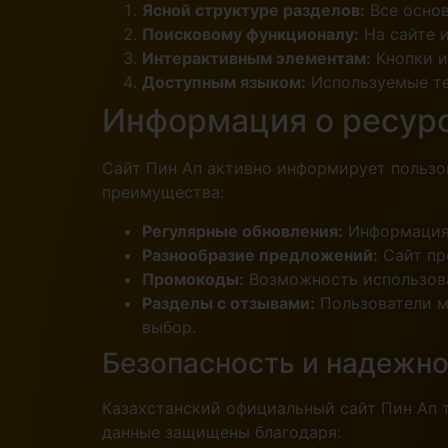
Ясной структуре разделов:
Все основ
Поисковому функционалу:
На сайте 
Интерактивным элементам:
Кнопки и
Доступным языком:
Используемые те
Информация о ресурс
Сайт Пин Ап активно информирует пользо
преимущества:
Регулярные обновления:
Информация 
Разнообразие предложений:
Сайт пр
Промокоды:
Возможность использова
Разделы с отзывами:
Пользователи мо
выбор.
Безопасность и надежн
Казахстанский официальный сайт Пин Ап 
данные защищены благодаря: