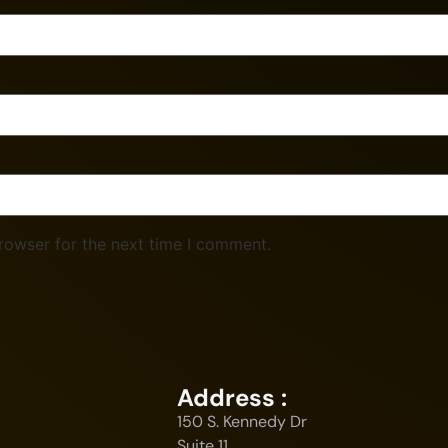
rowser for the next time I comment.
Address :
150 S. Kennedy Dr
Suite 11