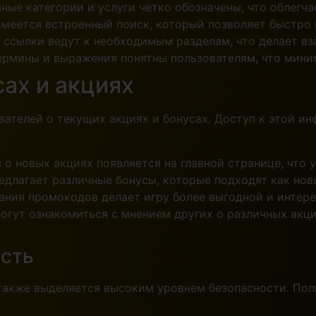
ные категории и услуги четко обозначены, что облегча
имеется встроенный поиск, который позволяет быстро
 ссылки ведут к необходимым разделам, что делает в
рмины и выражения понятны пользователям, что мини
ах и акциях
вателей о текущих акциях и бонусах. Доступ к этой и
о новых акциях появляется на главной странице, что 
едлагает различные бонусы, которые подходят как нов
ния промокодов делает игру более выгодной и интере
гут ознакомиться с мнением других о различных акци
ость
также выделяется высоким уровнем безопасности. Поль