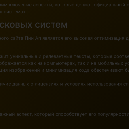
рим ключевые аспекты, которые делают официальный с
х системах.
сковых систем
ого сайта Пин Ап является его высокая оптимизация д
жит уникальные и релевантные тексты, которые соотв
ображается как на компьютерах, так и на мобильных ус
ия изображений и минимизация кода обеспечивают бы
ичие данных о лицензиях и условиях использования с
важный аспект, который способствует его популярности