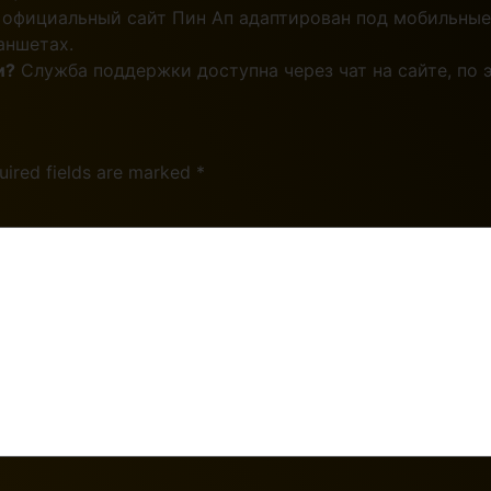
 официальный сайт Пин Ап адаптирован под мобильные 
аншетах.
и?
Служба поддержки доступна через чат на сайте, по э
uired fields are marked
*