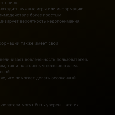
ет поиск.
 находить нужные игры или информацию.
заимодействие более простым.
мизирует вероятность недопонимания.
нформации также имеет свои
увеличивает вовлеченность пользователей.
ым, так и постоянным пользователям.
сной.
ях, что помогает делать осознанный
зователи могут быть уверены, что их