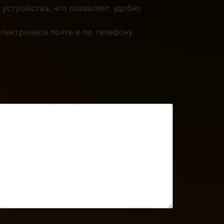
устройства, что позволяет удобно
лектронной почте и по телефону.