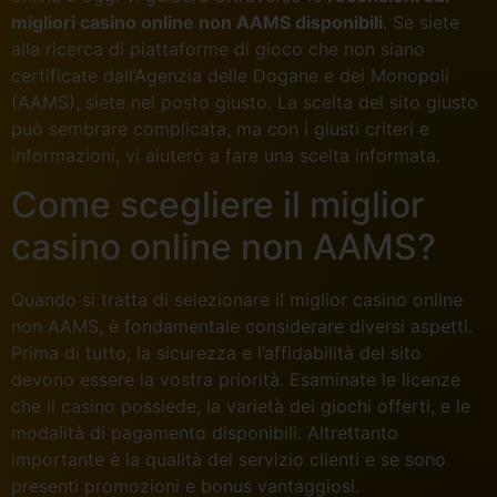
migliori casino online non AAMS disponibili
. Se siete
alla ricerca di piattaforme di gioco che non siano
certificate dall’Agenzia delle Dogane e dei Monopoli
(AAMS), siete nel posto giusto. La scelta del sito giusto
può sembrare complicata, ma con i giusti criteri e
informazioni, vi aiuterò a fare una scelta informata.
Come scegliere il miglior
casino online non AAMS?
Quando si tratta di selezionare il miglior casino online
non AAMS, è fondamentale considerare diversi aspetti.
Prima di tutto, la sicurezza e l’affidabilità del sito
devono essere la vostra priorità. Esaminate le licenze
che il casino possiede, la varietà dei giochi offerti, e le
modalità di pagamento disponibili. Altrettanto
importante è la qualità del servizio clienti e se sono
presenti promozioni e bonus vantaggiosi.