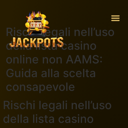
Rischi legali nell’uso
della lista casino
online non AAMS:
Guida alla scelta
consapevole
Rischi legali nell’uso
della lista casino