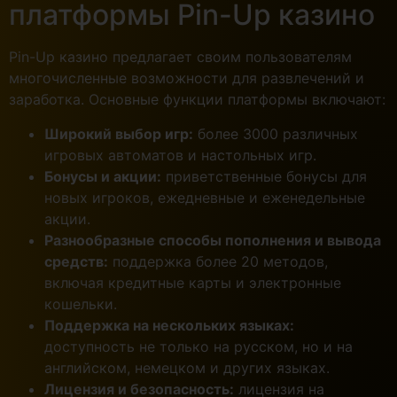
платформы Pin-Up казино
Pin-Up казино предлагает своим пользователям
многочисленные возможности для развлечений и
заработка. Основные функции платформы включают:
Широкий выбор игр:
более 3000 различных
игровых автоматов и настольных игр.
Бонусы и акции:
приветственные бонусы для
новых игроков, ежедневные и еженедельные
акции.
Разнообразные способы пополнения и вывода
средств:
поддержка более 20 методов,
включая кредитные карты и электронные
кошельки.
Поддержка на нескольких языках:
доступность не только на русском, но и на
английском, немецком и других языках.
Лицензия и безопасность:
лицензия на