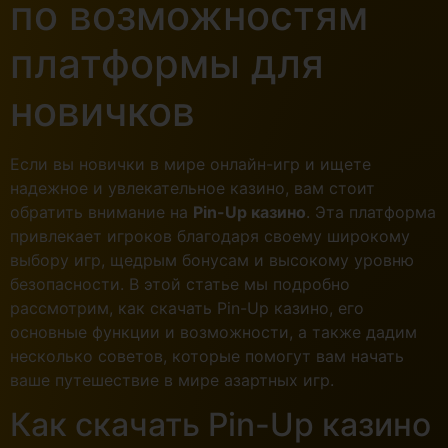
по возможностям
платформы для
новичков
Если вы новички в мире онлайн-игр и ищете
надежное и увлекательное казино, вам стоит
обратить внимание на
Pin-Up казино
. Эта платформа
привлекает игроков благодаря своему широкому
выбору игр, щедрым бонусам и высокому уровню
безопасности. В этой статье мы подробно
рассмотрим, как скачать Pin-Up казино, его
основные функции и возможности, а также дадим
несколько советов, которые помогут вам начать
ваше путешествие в мире азартных игр.
Как скачать Pin-Up казино