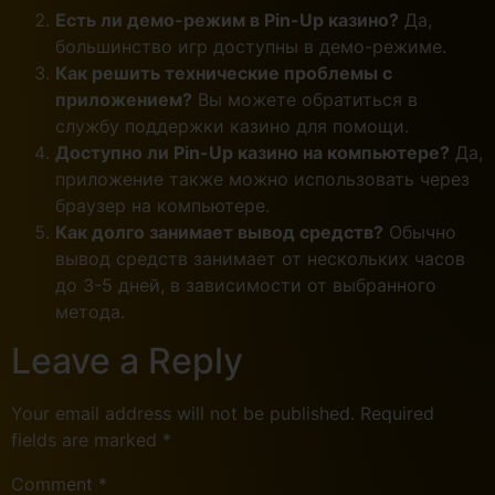
Есть ли демо-режим в Pin-Up казино?
Да,
большинство игр доступны в демо-режиме.
Как решить технические проблемы с
приложением?
Вы можете обратиться в
службу поддержки казино для помощи.
Доступно ли Pin-Up казино на компьютере?
Да,
приложение также можно использовать через
браузер на компьютере.
Как долго занимает вывод средств?
Обычно
вывод средств занимает от нескольких часов
до 3-5 дней, в зависимости от выбранного
метода.
Leave a Reply
Your email address will not be published.
Required
fields are marked
*
Comment
*