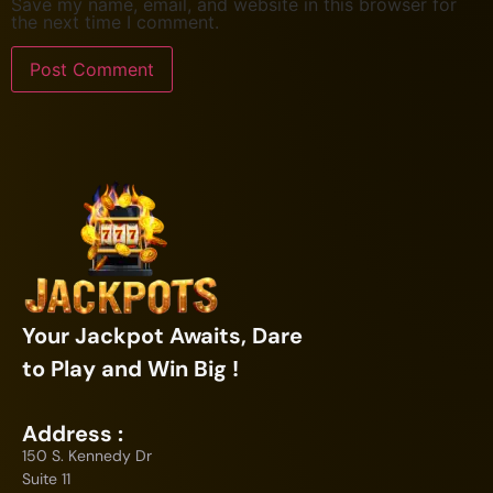
Save my name, email, and website in this browser for
the next time I comment.
Your Jackpot Awaits, Dare
to Play and Win Big !
Address :
150 S. Kennedy Dr
Suite 11