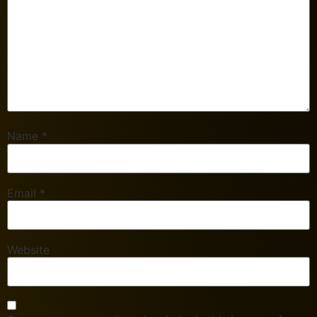
Name
*
Email
*
Website