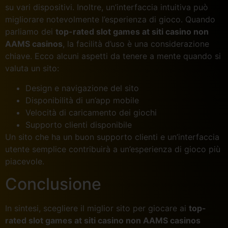
su vari dispositivi. Inoltre, un’interfaccia intuitiva può
migliorare notevolmente l’esperienza di gioco. Quando
parliamo dei
top-rated slot games at siti casino non
AAMS casinos
, la facilità d’uso è una considerazione
chiave. Ecco alcuni aspetti da tenere a mente quando si
valuta un sito:
Design e navigazione del sito
Disponibilità di un’app mobile
Velocità di caricamento dei giochi
Supporto clienti disponibile
Un sito che ha un buon supporto clienti e un’interfaccia
utente semplice contribuirà a un’esperienza di gioco più
piacevole.
Conclusione
In sintesi, scegliere il miglior sito per giocare ai
top-
rated slot games at siti casino non AAMS casinos