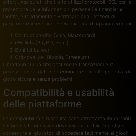
offerti. Assicurati che il sito utilizzi protocolli SSL per la
protezione delle informazioni personali e finanziarie.
Inoltre, è fondamentale verificare quali metodi di
pagamento accettano. Ecco una lista di opzioni comuni:
Carte di credito (Visa, Mastercard)
eWallets (PayPal, Skrill)
Bonifici bancari
Criptovalute (Bitcoin, Ethereum)
Il modo in cui un sito gestisce le transazioni e la
protezione dei dati è determinante per un’esperienza di
gioco sicura e senza problemi.
Compatibilità e usabilità
delle piattaforme
La compatibilità e l’usabilità sono altrettanto importanti.
Un buon sito di casinò deve essere mobile-friendly e
consentire ai giocatori di accedere facilmente ai giochi